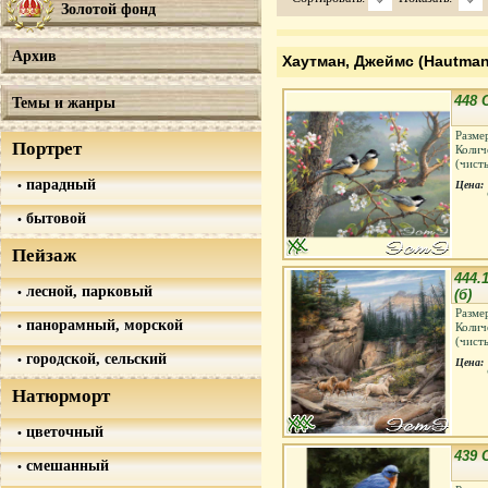
Золотой фонд
Архив
Хаутман, Джеймс (Hautman
448 
Темы и жанры
Разме
Портрет
Колич
(чист
парадный
Цена:
бытовой
Пейзаж
444.
лесной, парковый
(б)
Разме
панорамный, морской
Колич
(чист
городской, сельский
Цена:
Натюрморт
цветочный
439 
смешанный