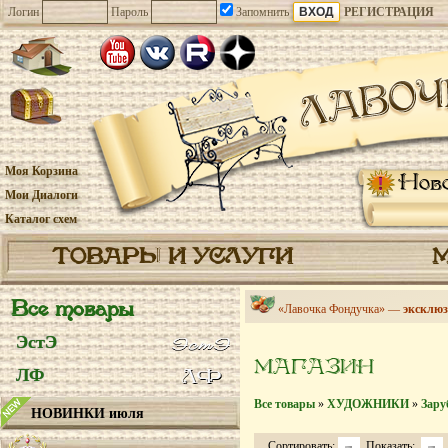
Логин
Пароль
Запомнить
РЕГИСТРАЦИЯ
Моя Корзина
Нов
Мои Диалоги
Каталог схем
ТОВАРЫ И УСЛУГИ
Все товары
«Лавочка Фондучка» —
эксклюз
ЭстЭ
МАГАЗИН
ЛФ
Все товары
»
ХУДОЖНИКИ
»
Зару
НОВИНКИ июля
Сортировать:
Показать: