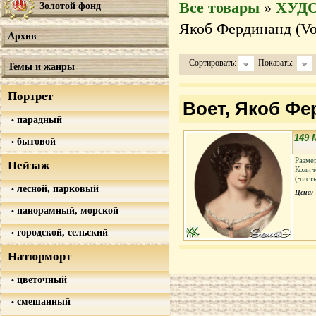
Все товары
»
ХУД
Золотой фонд
Якоб Фердинанд (Voe
Архив
Сортировать:
Показать:
Темы и жанры
Портрет
Воет, Якоб Фер
парадный
149 
бытовой
Разме
Пейзаж
Колич
(чист
лесной, парковый
Цена:
панорамный, морской
городской, сельский
Натюрморт
цветочный
смешанный