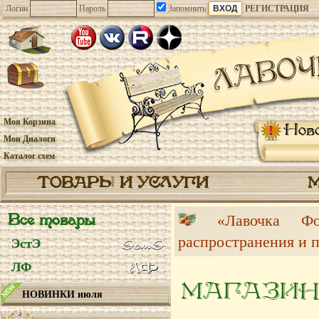
Логин
Пароль
Запомнить
РЕГИСТРАЦИЯ
Моя Корзина
Нов
Мои Диалоги
Каталог схем
ТОВАРЫ И УСЛУГИ
Все товары
«Лавочка 
распространения и 
ЭстЭ
ЛФ
МАГАЗИН
НОВИНКИ июля