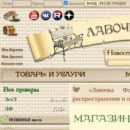
Логин
Пароль
Запомнить
РЕГИСТРАЦИЯ
Моя Корзина
Новос
Мои Диалоги
Каталог схем
ТОВАРЫ И УСЛУГИ
Все товары
«Лавочка 
распространения и 
ЭстЭ
ЛФ
МАГАЗИН
НОВИНКИ июля