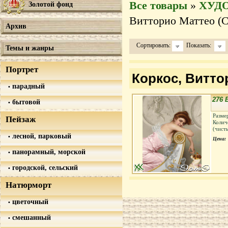
Все товары
»
ХУД
Золотой фонд
Витторио Маттео (Co
Архив
Сортировать:
Показать:
Темы и жанры
Портрет
Коркос, Виттор
парадный
276 
бытовой
Разме
Пейзаж
Колич
(чист
лесной, парковый
Цена:
панорамный, морской
городской, сельский
Натюрморт
цветочный
смешанный