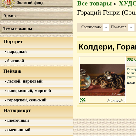
Все товары
»
ХУД
Золотой фонд
Гораций Генри (Coul
Архив
Сортировать:
Показать:
Темы и жанры
Портрет
Колдери, Горац
парадный
092 
бытовой
Разме
Пейзаж
Колич
(чист
лесной, парковый
Цена:
панорамный, морской
городской, сельский
Натюрморт
цветочный
смешанный