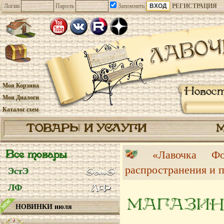
Логин
Пароль
Запомнить
РЕГИСТРАЦИЯ
Моя Корзина
Новос
Мои Диалоги
Каталог схем
ТОВАРЫ И УСЛУГИ
Все товары
«Лавочка 
распространения и 
ЭстЭ
ЛФ
МАГАЗИН
НОВИНКИ июля