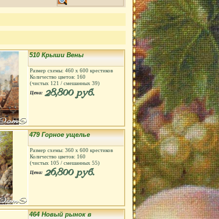
510 Крыши Вены
Размер схемы:
460
х
600
крестиков
Количество цветов:
160
(чистых
121
/ смешанных
39
)
28,800 руб.
Цена:
479 Горное ущелье
Размер схемы:
360
х
600
крестиков
Количество цветов:
160
(чистых
105
/ смешанных
55
)
26,800 руб.
Цена:
464 Новый рынок в