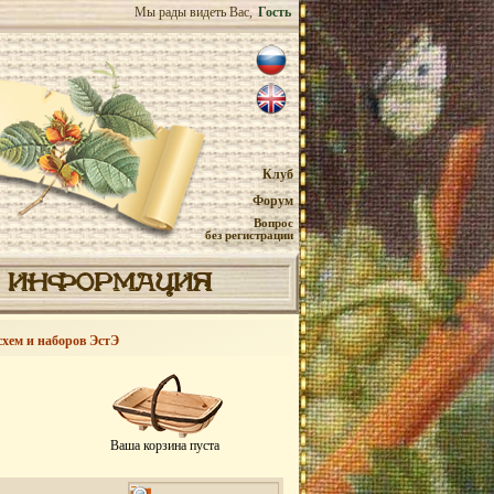
Мы рады видеть Вас,
Гость
Клуб
Форум
Вопрос
без регистрации
ИНФОРМАЦИЯ
схем и наборов ЭстЭ
Ваша корзина пуста