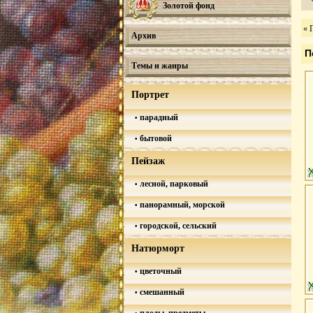
Золотой фонд
« 
Архив
П
Темы и жанры
Портрет
парадный
бытовой
Пейзаж
лесной, парковый
панорамный, морской
городской, сельский
Натюрморт
цветочный
смешанный