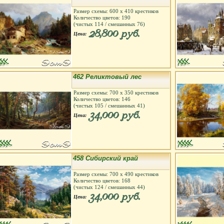
Размер схемы:
600
х
410
крестиков
Количество цветов:
190
(чистых
114
/ смешанных
76
)
28,800 руб.
Цена:
462 Реликтовый лес
Размер схемы:
700
х
350
крестиков
Количество цветов:
146
(чистых
105
/ смешанных
41
)
34,000 руб.
Цена:
458 Сибирский край
Размер схемы:
700
х
490
крестиков
Количество цветов:
168
(чистых
124
/ смешанных
44
)
34,000 руб.
Цена: