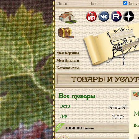
Логин
Пароль
Запомн
Моя Корзина
Мои Диалоги
Каталог схем
ТОВАРЫ И УСЛУ
Все товары
ЭстЭ
ЛФ
Вс
НОВИНКИ июля