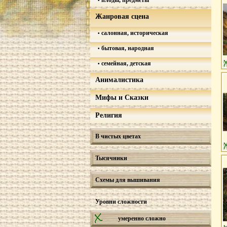
плоды, предметы
Жанровая сцена
салонная, историческая
бытовая, народная
семейная, детская
Анималистика
Мифы и Сказки
Религия
В чистых цветах
Тысячники
Схемы для вышивания
Уровни сложности
умеренно сложно