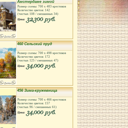
Амстердаме зимой
Размер схемы:
700
х
483
крестиков
Количество цветов:
142
(чистых
108
/ смешанных
34
)
32,300 руб.
Цена:
460 Сельский пруд
Размер схемы:
700
х
498
крестиков
Количество цветов:
172
(чистых
125
/ смешанных
47
)
34,000 руб.
Цена:
456 Зима-кружевница
Размер схемы:
700
х
466
крестиков
Количество цветов:
157
(чистых
96
/ смешанных
61
)
34,000 руб.
Цена: