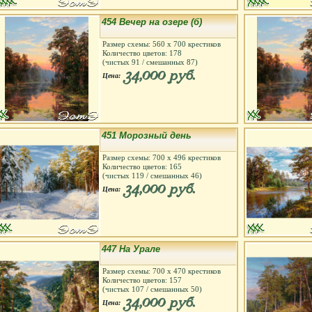
454 Вечер на озере (б)
Размер схемы:
560
х
700
крестиков
Количество цветов:
178
(чистых
91
/ смешанных
87
)
34,000 руб.
Цена:
451 Морозный день
Размер схемы:
700
х
496
крестиков
Количество цветов:
165
(чистых
119
/ смешанных
46
)
34,000 руб.
Цена:
447 На Урале
Размер схемы:
700
х
470
крестиков
Количество цветов:
157
(чистых
107
/ смешанных
50
)
34,000 руб.
Цена: