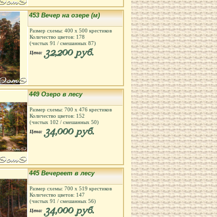
453 Вечер на озере (м)
Размер схемы:
400
х
500
крестиков
Количество цветов:
178
(чистых
91
/ смешанных
87
)
32,200 руб.
Цена:
449 Озеро в лесу
Размер схемы:
700
х
476
крестиков
Количество цветов:
152
(чистых
102
/ смешанных
50
)
34,000 руб.
Цена:
445 Вечереет в лесу
Размер схемы:
700
х
519
крестиков
Количество цветов:
147
(чистых
91
/ смешанных
56
)
34,000 руб.
Цена: