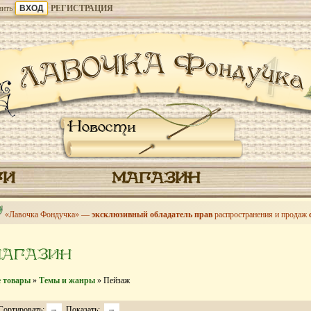
ить
РЕГИСТРАЦИЯ
Новости
ГИ
МАГАЗИН
«Лавочка Фондучка» —
эксклюзивный обладатель прав
распространения и продаж
МАГАЗИН
е товары
»
Темы и жанры
» Пейзаж
Сортировать:
Показать: