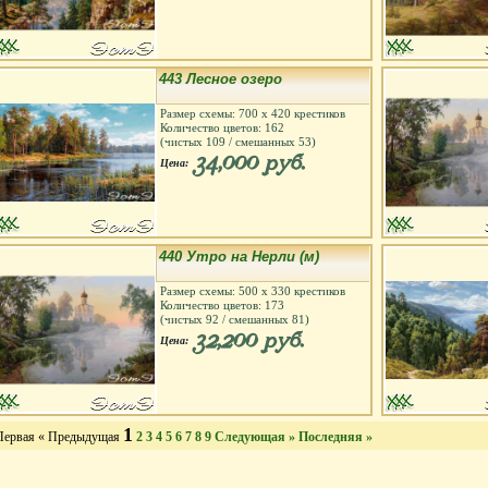
443 Лесное озеро
Размер схемы:
700
х
420
крестиков
Количество цветов:
162
(чистых
109
/ смешанных
53
)
34,000 руб.
Цена:
440 Утро на Нерли (м)
Размер схемы:
500
х
330
крестиков
Количество цветов:
173
(чистых
92
/ смешанных
81
)
32,200 руб.
Цена:
1
Первая
« Предыдущая
2
3
4
5
6
7
8
9
Следующая »
Последняя »