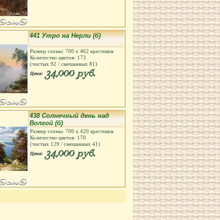
441 Утро на Нерли (б)
Размер схемы:
700
х
462
крестиков
Количество цветов:
173
(чистых
92
/ смешанных
81
)
34,000 руб.
Цена:
438 Солнечный день над
Волгой (б)
Размер схемы:
700
х
420
крестиков
Количество цветов:
170
(чистых
129
/ смешанных
41
)
34,000 руб.
Цена: