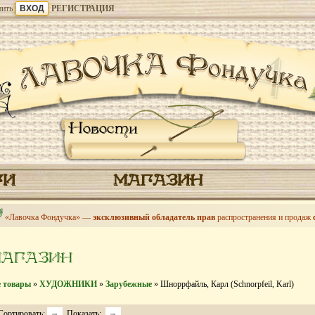
ить
РЕГИСТРАЦИЯ
Новости
ГИ
МАГАЗИН
«Лавочка Фондучка» —
эксклюзивный обладатель прав
распространения и продаж
МАГАЗИН
е товары
»
ХУДОЖНИКИ
»
Зарубежные
» Шноррфайль, Карл (Schnorpfeil, Karl)
Сортировать:
Показать: