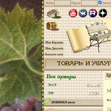
Логин
Пароль
Запомн
Моя Корзина
Мои Диалоги
Каталог схем
ТОВАРЫ И УСЛУ
Все товары
ЭстЭ
ЛФ
Вс
НОВИНКИ июля