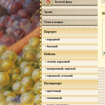
Золотой фонд
Архив
Ш
Темы и жанры
Портрет
парадный
бытовой
Пейзаж
лесной, парковый
панорамный, морской
городской, сельский
Натюрморт
цветочный
смешанный