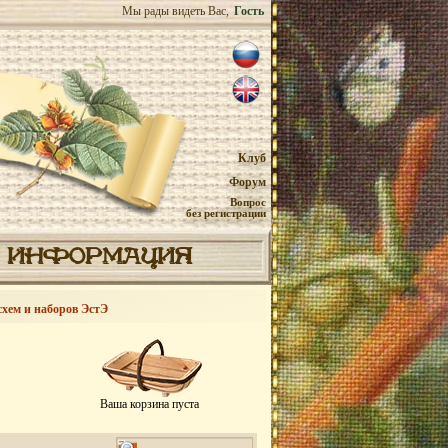
Мы рады видеть Вас,
Гость
Клуб
Форум
Вопрос
без регистрации
ИНФОРМАЦИЯ
схем и наборов ЭстЭ
Ваша корзина пуста