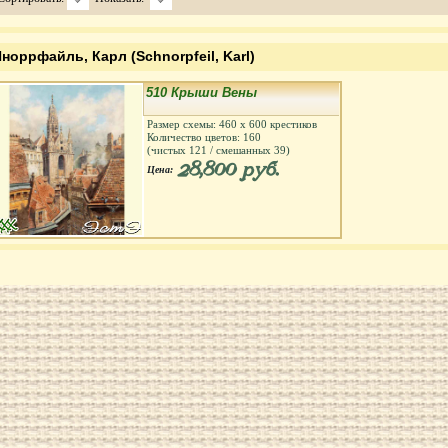
норрфайль, Карл (Schnorpfeil, Karl)
510 Крыши Вены
Размер схемы:
460
х
600
крестиков
Количество цветов:
160
(чистых
121
/ смешанных
39
)
28,800 руб.
Цена: