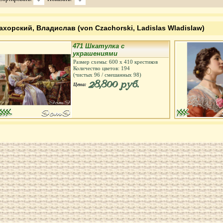
ахорский, Владислав (von Czachorski, Ladislas Wladislaw)
471 Шкатулка с
украшениями
Размер схемы:
600
х
410
крестиков
Количество цветов:
194
(чистых
96
/ смешанных
98
)
28,800 руб.
Цена: