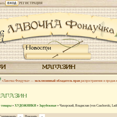
ить
РЕГИСТРАЦИЯ
Новости
ГИ
МАГАЗИН
«Лавочка Фондучка» —
эксклюзивный обладатель прав
распространения и продаж
МАГАЗИН
е товары
»
ХУДОЖНИКИ
»
Зарубежные
» Чахорский, Владислав (von Czachorski, Ladi
Сортировать:
Показать: