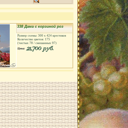
338 Дама с корзиной роз
Размер схемы:
300
х
424
крестиков
Количество цветов:
175
(чистых
78
/ смешанных
97
)
21,700 руб.
Цена: