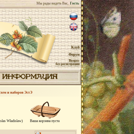
Мы рады видеть Вас,
Гость
Клуб
Форум
Вопрос
без регистрации
ИНФОРМАЦИЯ
схем и наборов ЭстЭ
slas Wladislaw)
Ваша корзина пуста