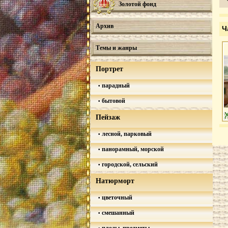
Золотой фонд
Архив
Ч
Темы и жанры
Портрет
парадный
бытовой
Пейзаж
лесной, парковый
панорамный, морской
городской, сельский
Натюрморт
цветочный
смешанный