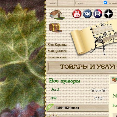
Логин
Пароль
Запомн
Моя Корзина
Мои Диалоги
Каталог схем
ТОВАРЫ И УСЛУ
Все товары
ЭстЭ
ЛФ
Вс
НОВИНКИ июля