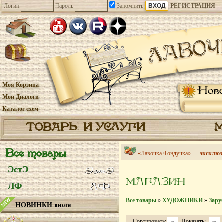
Логин
Пароль
Запомнить
РЕГИСТРАЦИЯ
Моя Корзина
Нов
Мои Диалоги
Каталог схем
ТОВАРЫ И УСЛУГИ
Все товары
«Лавочка Фондучка» —
эксклюз
ЭстЭ
МАГАЗИН
ЛФ
Все товары
»
ХУДОЖНИКИ
»
Зару
НОВИНКИ июля
Сортировать:
Показать: