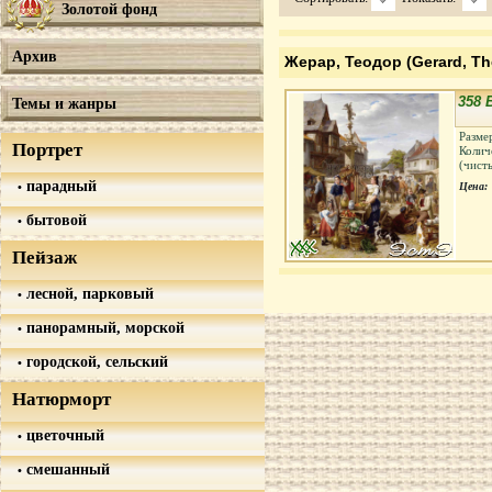
Золотой фонд
Архив
Жерар, Теодор (Gerard, Th
358 
Темы и жанры
Разме
Портрет
Колич
(чист
парадный
Цена:
бытовой
Пейзаж
лесной, парковый
панорамный, морской
городской, сельский
Натюрморт
цветочный
смешанный