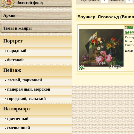
Золотой фонд
Архив
Бруннер, Леопольд (Brunne
100
Темы и жанры
цвет
Разме
Портрет
Колич
(чист
парадный
Цена:
бытовой
Пейзаж
лесной, парковый
панорамный, морской
городской, сельский
Натюрморт
цветочный
смешанный