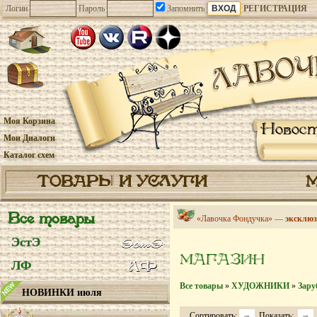
Логин
Пароль
Запомнить
РЕГИСТРАЦИЯ
Моя Корзина
Новос
Мои Диалоги
Каталог схем
ТОВАРЫ И УСЛУГИ
Все товары
«Лавочка Фондучка» —
эксклюз
ЭстЭ
МАГАЗИН
ЛФ
Все товары
»
ХУДОЖНИКИ
»
Зару
НОВИНКИ июля
Сортировать:
Показать: