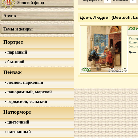
Золотой фонд
Архив
Дойч, Людвиг (Deutsch, L
253 
Темы и жанры
Разме
Портрет
Колич
(чист
парадный
Цена:
бытовой
Пейзаж
лесной, парковый
панорамный, морской
городской, сельский
Натюрморт
цветочный
смешанный