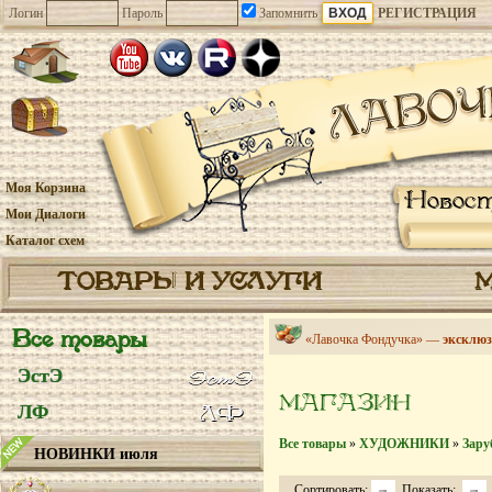
Логин
Пароль
Запомнить
РЕГИСТРАЦИЯ
Моя Корзина
Новос
Мои Диалоги
Каталог схем
ТОВАРЫ И УСЛУГИ
Все товары
«Лавочка Фондучка» —
эксклюз
ЭстЭ
МАГАЗИН
ЛФ
Все товары
»
ХУДОЖНИКИ
»
Зару
НОВИНКИ июля
Сортировать:
Показать: