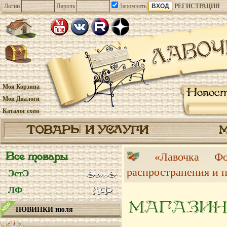
Логин
Пароль
Запомнить
РЕГИСТРАЦИЯ
Моя Корзина
Новос
Мои Диалоги
Каталог схем
ТОВАРЫ И УСЛУГИ
Все товары
«Лавочка 
распространения и 
ЭстЭ
ЛФ
МАГАЗИН
НОВИНКИ июля