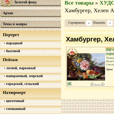
Все товары
»
ХУД
Золотой фонд
Хамбургер, Хелен Ау
Архив
Сортировать:
Показать:
Темы и жанры
Портрет
Хамбургер, Хе
парадный
032
бытовой
кор
Разме
Пейзаж
Колич
(чист
лесной, парковый
Цена:
панорамный, морской
городской, сельский
Натюрморт
цветочный
смешанный