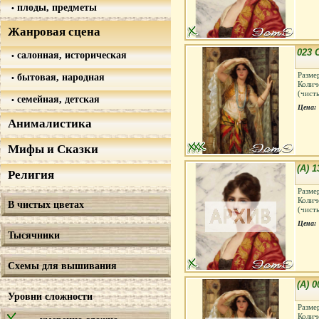
плоды, предметы
Жанровая сцена
023 
салонная, историческая
Разме
бытовая, народная
Колич
(чист
семейная, детская
Цена:
Анималистика
Мифы и Сказки
(А) 
Религия
Разме
Колич
В чистых цветах
(чист
Цена:
Тысячники
Схемы для вышивания
(А) 
Уровни сложности
Разме
Колич