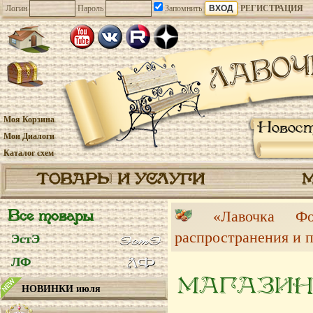
Логин
Пароль
Запомнить
РЕГИСТРАЦИЯ
Моя Корзина
Новос
Мои Диалоги
Каталог схем
ТОВАРЫ И УСЛУГИ
Все товары
«Лавочка 
распространения и 
ЭстЭ
ЛФ
МАГАЗИН
НОВИНКИ июля