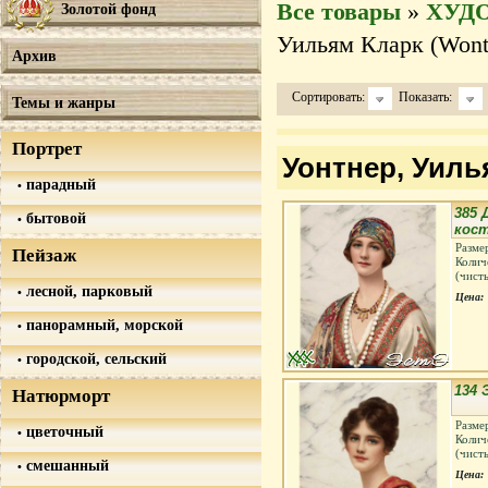
Все товары
»
ХУД
Золотой фонд
Уильям Кларк (Wontn
Архив
Сортировать:
Показать:
Темы и жанры
Портрет
Уонтнер, Уилья
парадный
385 
бытовой
кос
Разме
Пейзаж
Колич
(чист
лесной, парковый
Цена:
панорамный, морской
городской, сельский
134 
Натюрморт
Разме
цветочный
Колич
(чист
смешанный
Цена: