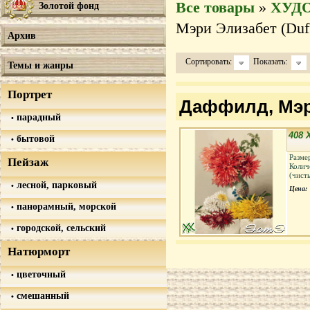
Все товары
»
ХУД
Золотой фонд
Мэри Элизабет (Duff
Архив
Сортировать:
Показать:
Темы и жанры
Портрет
Даффилд, Мэри 
парадный
408
бытовой
Разме
Пейзаж
Колич
(чист
лесной, парковый
Цена:
панорамный, морской
городской, сельский
Натюрморт
цветочный
смешанный