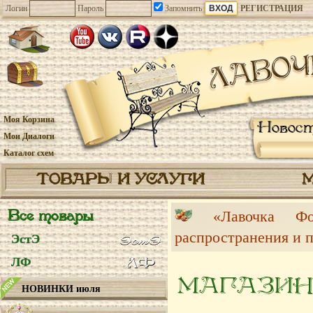
Логин
Пароль
Запомнить
РЕГИСТРАЦИЯ
Моя Корзина
Новос
Мои Диалоги
Каталог схем
ТОВАРЫ И УСЛУГИ
Все товары
«Лавочка 
распространения и 
ЭстЭ
ЛФ
МАГАЗИН
НОВИНКИ июля