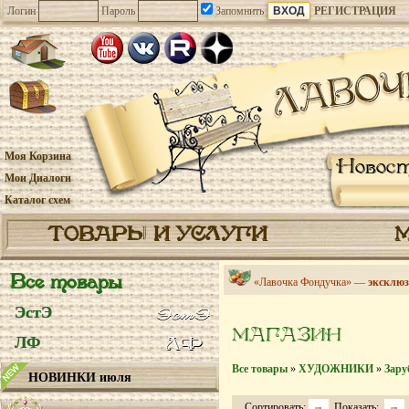
Логин
Пароль
Запомнить
РЕГИСТРАЦИЯ
Моя Корзина
Новос
Мои Диалоги
Каталог схем
ТОВАРЫ И УСЛУГИ
Все товары
«Лавочка Фондучка» —
эксклюз
ЭстЭ
МАГАЗИН
ЛФ
Все товары
»
ХУДОЖНИКИ
»
Зару
НОВИНКИ июля
Сортировать:
Показать: