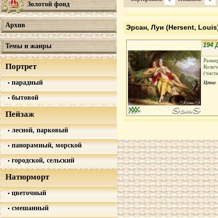
Золотой фонд
Архив
Эрсан, Луи (Hersent, Louis
194 
Темы и жанры
Разме
Портрет
Колич
(чист
парадный
Цена:
бытовой
Пейзаж
лесной, парковый
панорамный, морской
городской, сельский
Натюрморт
цветочный
смешанный