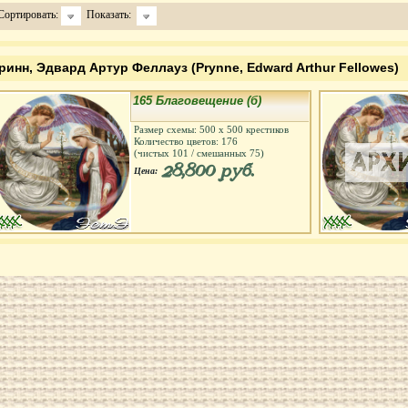
Сортировать:
Показать:
ринн, Эдвард Артур Феллауз (Prynne, Edward Arthur Fellowes)
165 Благовещение (б)
Размер схемы:
500
х
500
крестиков
Количество цветов:
176
(чистых
101
/ смешанных
75
)
28,800 руб.
Цена: