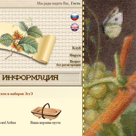
Мы рады видеть Вас,
Гость
Клуб
Форум
Вопрос
без регистрации
ИНФОРМАЦИЯ
схем и наборов ЭстЭ
ard Arthur
Ваша корзина пуста