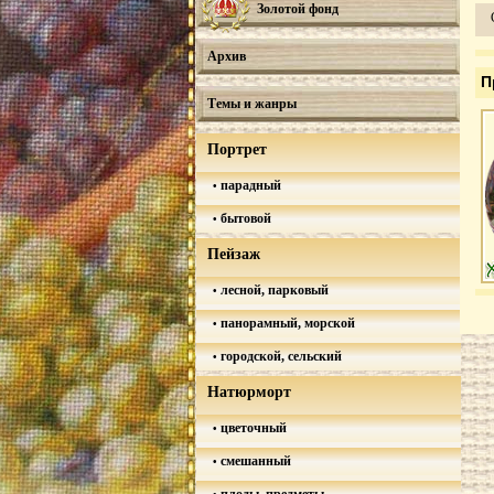
Золотой фонд
Архив
П
Темы и жанры
Портрет
парадный
бытовой
Пейзаж
лесной, парковый
панорамный, морской
городской, сельский
Натюрморт
цветочный
смешанный