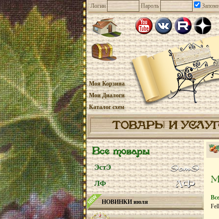
Логин
Пароль
Запомн
Моя Корзина
Мои Диалоги
Каталог схем
ТОВАРЫ И УСЛУ
Все товары
ЭстЭ
ЛФ
Вс
НОВИНКИ июля
Fel