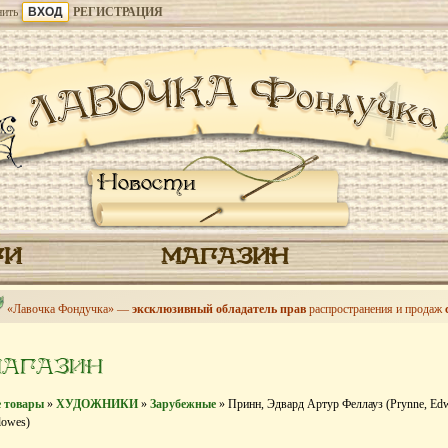
ить
РЕГИСТРАЦИЯ
Новости
ГИ
МАГАЗИН
«Лавочка Фондучка» —
эксклюзивный обладатель прав
распространения и продаж
МАГАЗИН
е товары
»
ХУДОЖНИКИ
»
Зарубежные
» Принн, Эдвард Артур Феллауз (Prynne, Edw
lowes)