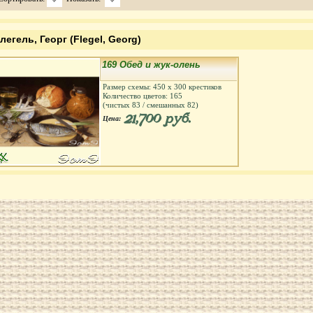
легель, Георг (Flegel, Georg)
169 Обед и жук-олень
Размер схемы:
450
х
300
крестиков
Количество цветов:
165
(чистых
83
/ смешанных
82
)
21,700 руб.
Цена: