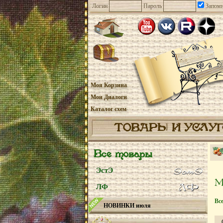
Логин
Пароль
Запомн
Моя Корзина
Мои Диалоги
Каталог схем
ТОВАРЫ И УСЛУ
Все товары
ЭстЭ
ЛФ
Вс
НОВИНКИ июля