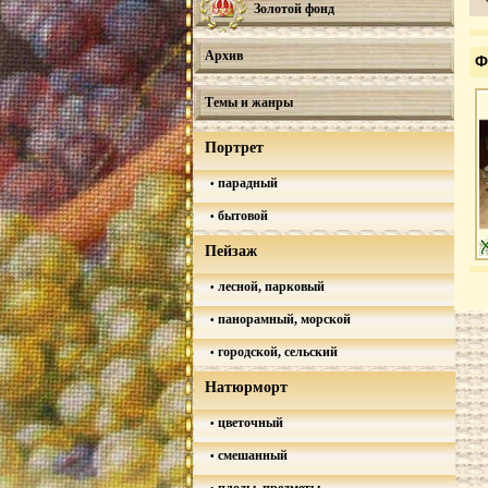
Золотой фонд
Архив
Ф
Темы и жанры
Портрет
парадный
бытовой
Пейзаж
лесной, парковый
панорамный, морской
городской, сельский
Натюрморт
цветочный
смешанный