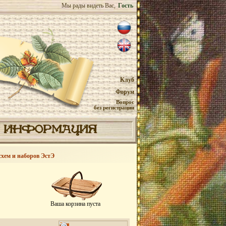
Мы рады видеть Вас,
Гость
Клуб
Форум
Вопрос
без регистрации
ИНФОРМАЦИЯ
схем и наборов ЭстЭ
Ваша корзина пуста