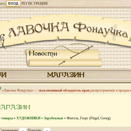
ить
РЕГИСТРАЦИЯ
Новости
ГИ
МАГАЗИН
«Лавочка Фондучка» —
эксклюзивный обладатель прав
распространения и продаж
МАГАЗИН
е товары
»
ХУДОЖНИКИ
»
Зарубежные
» Флегель, Георг (Flegel, Georg)
Сортировать:
Показать: