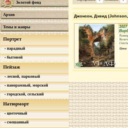
Золотой фонд
Архив
Джонсон, Дэвид (Johnson,
1027
Темы и жанры
Вир
Разме
Портрет
Колич
(чист
парадный
Цена:
бытовой
Пейзаж
лесной, парковый
панорамный, морской
городской, сельский
Натюрморт
цветочный
смешанный