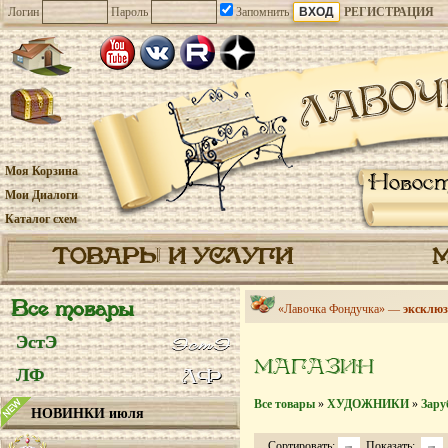
Логин
Пароль
Запомнить
РЕГИСТРАЦИЯ
Моя Корзина
Новос
Мои Диалоги
Каталог схем
ТОВАРЫ И УСЛУГИ
Все товары
«Лавочка Фондучка» —
эксклюз
ЭстЭ
МАГАЗИН
ЛФ
Все товары
»
ХУДОЖНИКИ
»
Зару
НОВИНКИ июля
Сортировать:
Показать: