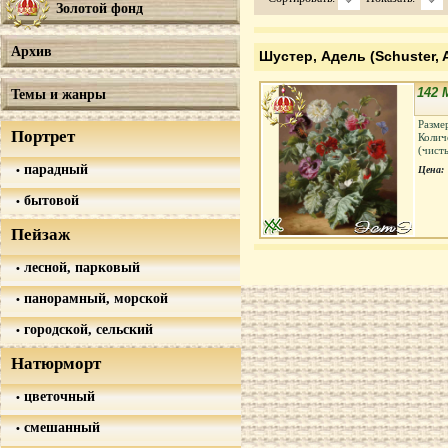
Золотой фонд
Архив
Шустер, Адель (Schuster, 
142 
Темы и жанры
Разме
Портрет
Колич
(чист
парадный
Цена:
бытовой
Пейзаж
лесной, парковый
панорамный, морской
городской, сельский
Натюрморт
цветочный
смешанный