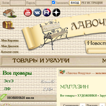
Логин
Пароль
Запомнить
РЕГИСТРАЦИЯ
Моя Корзина
Новос
Мои Диалоги
Каталог схем
ТОВАРЫ И УСЛУГИ
Все товары
«Лавочка Фондучка» —
эксклюз
ЭстЭ
МАГАЗИН
ЛФ
Все товары
»
ХУДОЖНИКИ
»
Зару
НОВИНКИ июля
Сортировать:
Показать: