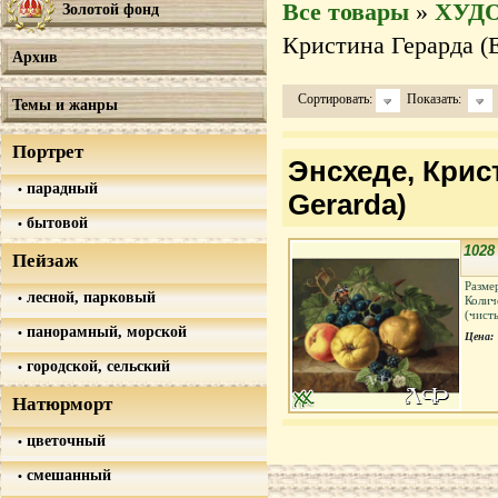
Все товары
»
ХУД
Золотой фонд
Кристина Герарда (E
Архив
Сортировать:
Показать:
Темы и жанры
Портрет
Энсхеде, Крист
парадный
Gerarda)
бытовой
102
Пейзаж
Разме
лесной, парковый
Колич
(чист
панорамный, морской
Цена:
городской, сельский
Натюрморт
цветочный
смешанный