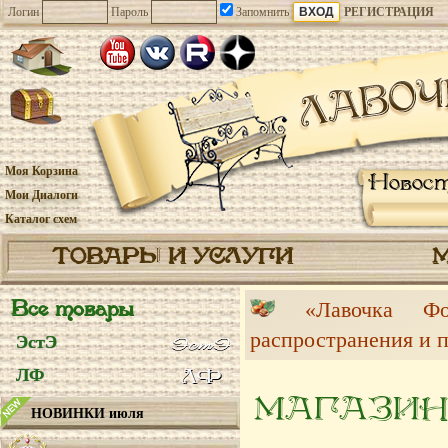
Логин
Пароль
Запомнить
РЕГИСТРАЦИЯ
Моя Корзина
Новос
Мои Диалоги
Каталог схем
ТОВАРЫ И УСЛУГИ
Все товары
«Лавочка 
распространения и 
ЭстЭ
ЛФ
МАГАЗИН
НОВИНКИ июля