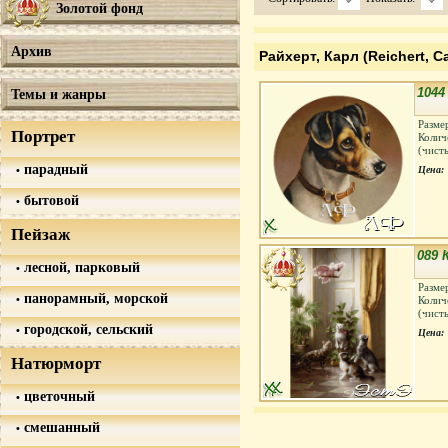
Золотой фонд
Архив
Райхерт, Карл (Reichert, Ca
1044
Темы и жанры
Разме
Портрет
Колич
(чист
парадный
Цена:
бытовой
Пейзаж
089 
лесной, парковый
Разме
панорамный, морской
Колич
(чист
городской, сельский
Цена:
Натюрморт
цветочный
смешанный