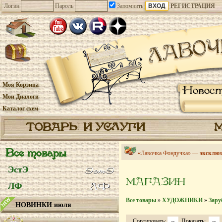
Логин
Пароль
Запомнить
РЕГИСТРАЦИЯ
Моя Корзина
Новос
Мои Диалоги
Каталог схем
ТОВАРЫ И УСЛУГИ
Все товары
«Лавочка Фондучка» —
эксклюз
ЭстЭ
МАГАЗИН
ЛФ
Все товары
»
ХУДОЖНИКИ
»
Зару
НОВИНКИ июля
Сортировать:
Показать: