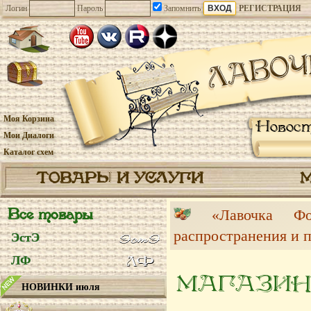
Логин
Пароль
Запомнить
РЕГИСТРАЦИЯ
Моя Корзина
Новос
Мои Диалоги
Каталог схем
ТОВАРЫ И УСЛУГИ
Все товары
«Лавочка 
распространения и 
ЭстЭ
ЛФ
МАГАЗИН
НОВИНКИ июля