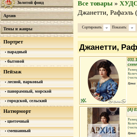
Все товары
»
ХУД
Золотой фонд
Джанетти, Рафаэль (G
Архив
Сортировать:
Показать:
Темы и жанры
Портрет
Джанетти, Рафа
парадный
031.
бытовой
схем
Разме
Пейзаж
Колич
(чист
лесной, парковый
Цена:
панорамный, морской
городской, сельский
(А) 
Натюрморт
Разме
цветочный
Колич
(чист
смешанный
Цена: