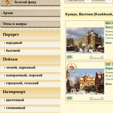
Золотой фонд
Архив
Куккук, Виллем (Koekkoek,
464 
Темы и жанры
Амс
Разме
Портрет
Колич
(чист
парадный
Цена:
бытовой
Пейзаж
182 
лесной, парковый
дер
Разме
панорамный, морской
Колич
(чист
городской, сельский
Цена:
Натюрморт
цветочный
смешанный