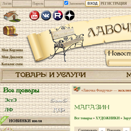
Логин
Пароль
Запомнить
РЕГИСТРАЦИЯ
Моя Корзина
Новос
Мои Диалоги
Каталог схем
ТОВАРЫ И УСЛУГИ
Все товары
«Лавочка Фондучка» —
эксклюз
ЭстЭ
МАГАЗИН
ЛФ
Все товары
»
ХУДОЖНИКИ
»
Зару
НОВИНКИ июля
Сортировать:
Показать: