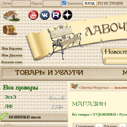
Логин
Пароль
Запомнить
РЕГИСТРАЦИЯ
Моя Корзина
Новос
Мои Диалоги
Каталог схем
ТОВАРЫ И УСЛУГИ
Все товары
«Лавочка Фондучка» —
эксклюз
ЭстЭ
МАГАЗИН
ЛФ
Все товары
»
ХУДОЖНИКИ
»
Русс
НОВИНКИ июля
Сортировать:
Показать: