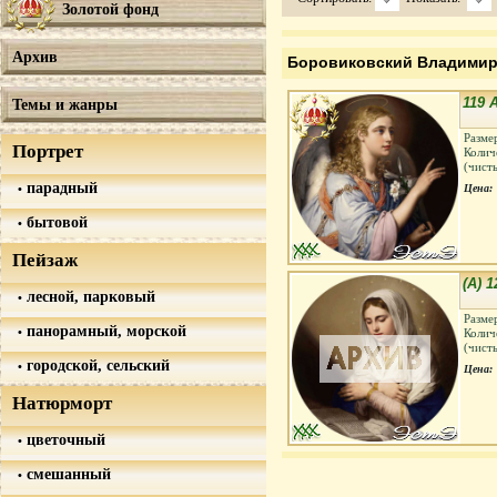
Золотой фонд
Архив
Боровиковский Владимир
119 
Темы и жанры
Разме
Портрет
Колич
(чист
парадный
Цена:
бытовой
Пейзаж
(А) 
лесной, парковый
Разме
панорамный, морской
Колич
(чист
городской, сельский
Цена:
Натюрморт
цветочный
смешанный