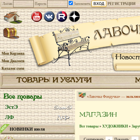
Логин
Пароль
Запомнить
РЕГИСТРАЦИЯ
Моя Корзина
Новос
Мои Диалоги
Каталог схем
ТОВАРЫ И УСЛУГИ
Все товары
«Лавочка Фондучка» —
эксклюз
ЭстЭ
МАГАЗИН
ЛФ
Все товары
»
ХУДОЖНИКИ
»
Зару
НОВИНКИ июля
Сортировать:
Показать: