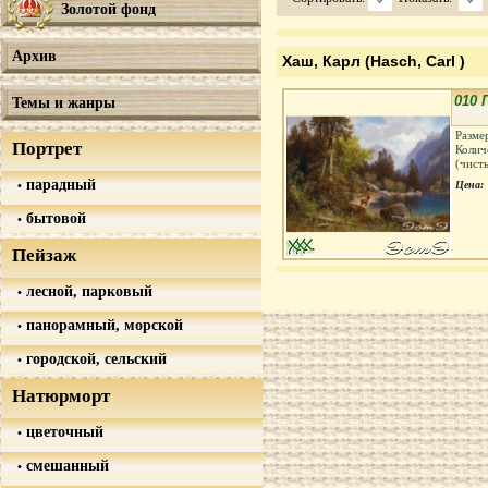
Золотой фонд
Архив
Хаш, Карл (Hasch, Carl )
010 
Темы и жанры
Разме
Портрет
Колич
(чист
парадный
Цена:
бытовой
Пейзаж
лесной, парковый
панорамный, морской
городской, сельский
Натюрморт
цветочный
смешанный