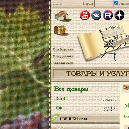
Логин
Пароль
Запомн
Моя Корзина
Мои Диалоги
Каталог схем
ТОВАРЫ И УСЛУ
Все товары
ЭстЭ
ЛФ
Вс
НОВИНКИ июля