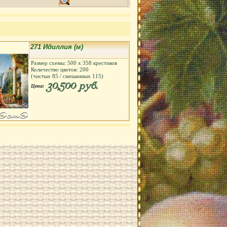
271 Идиллия (м)
Размер схемы:
500
х
358
крестиков
Количество цветов:
200
(чистых
85
/ смешанных
115
)
30,500 руб.
Цена: