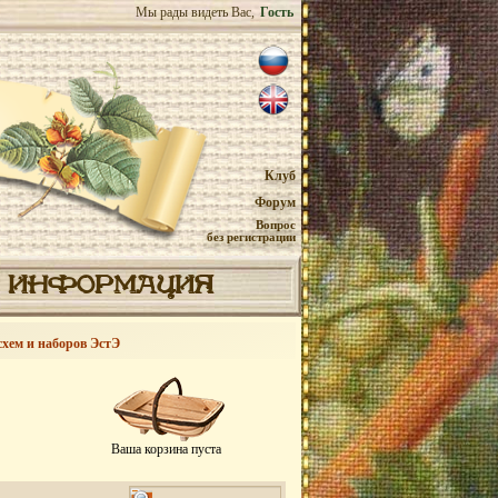
Мы рады видеть Вас,
Гость
Клуб
Форум
Вопрос
без регистрации
ИНФОРМАЦИЯ
схем и наборов ЭстЭ
Ваша корзина пуста