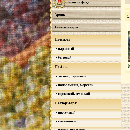
Золотой фонд
Архив
С
Темы и жанры
Портрет
парадный
бытовой
Пейзаж
лесной, парковый
панорамный, морской
городской, сельский
Натюрморт
цветочный
смешанный