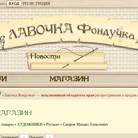
ить
РЕГИСТРАЦИЯ
Новости
ГИ
МАГАЗИН
«Лавочка Фондучка» —
эксклюзивный обладатель прав
распространения и продаж
МАГАЗИН
е товары
»
ХУДОЖНИКИ
»
Русские
» Сатаров Михаил Алексеевич
Сортировать:
Показать: