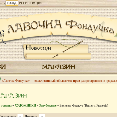
ить
РЕГИСТРАЦИЯ
Новости
ГИ
МАГАЗИН
«Лавочка Фондучка» —
эксклюзивный обладатель прав
распространения и продаж
МАГАЗИН
е товары
»
ХУДОЖНИКИ
»
Зарубежные
» Брунери, Франсуа (Brunery, Francois)
Сортировать:
Показать: