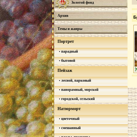
Золотой фонд
Архив
Б
Темы и жанры
Портрет
парадный
бытовой
Пейзаж
лесной, парковый
панорамный, морской
городской, сельский
Натюрморт
цветочный
смешанный