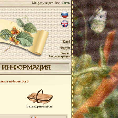
Мы рады видеть Вас,
Гость
Клуб
Форум
Вопрос
без регистрации
ИНФОРМАЦИЯ
схем и наборов ЭстЭ
Ваша корзина пуста