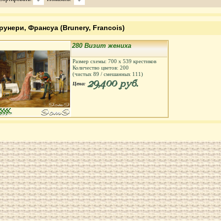
рунери, Франсуа (Brunery, Francois)
280 Визит жениха
Размер схемы:
700
х
539
крестиков
Количество цветов:
200
(чистых
89
/ смешанных
111
)
29,400 руб.
Цена: