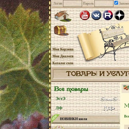
Логин
Пароль
Запомн
Моя Корзина
Мои Диалоги
Каталог схем
ТОВАРЫ И УСЛУ
Все товары
ЭстЭ
ЛФ
Вс
НОВИНКИ июля