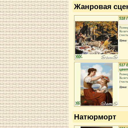
Жанровая сце
518 
Разме
Колич
(чист
Цена:
517 
цве
Разме
Колич
(чист
Цена:
Натюрморт