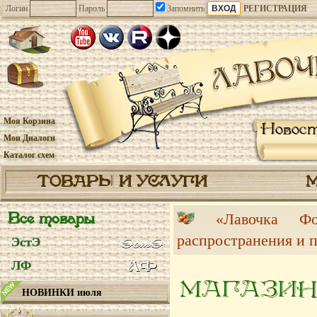
Логин
Пароль
Запомнить
РЕГИСТРАЦИЯ
Моя Корзина
Новос
Мои Диалоги
Каталог схем
ТОВАРЫ И УСЛУГИ
Все товары
«Лавочка 
распространения и 
ЭстЭ
ЛФ
МАГАЗИН
НОВИНКИ июля