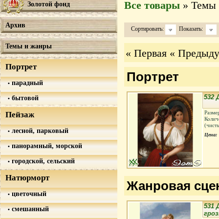
Все товары
» Темы
Золотой фонд
Архив
Сортировать:
Показать:
Темы и жанры
« Первая
« Предыд
Портрет
Портрет
парадный
532 
бытовой
Разме
Пейзаж
Колич
(чист
лесной, парковый
Цена:
панорамный, морской
городской, сельский
Натюрморт
Жанровая сце
цветочный
531 
смешанный
гро