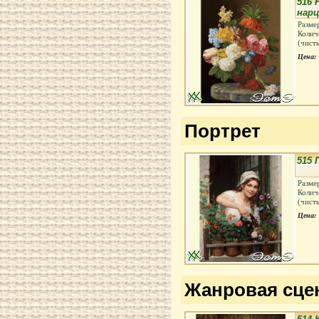
516 
нарц
Разме
Колич
(чист
Цена:
Портрет
515 
Разме
Колич
(чист
Цена:
Жанровая сце