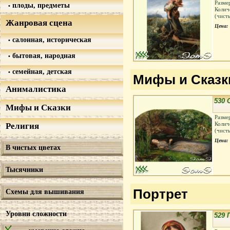
Разме
плоды, предметы
Колич
(чист
Жанровая сцена
Цена:
салонная, историческая
бытовая, народная
семейная, детская
Мифы и Сказк
Анималистика
530
Мифы и Сказки
Разме
Колич
Религия
(чист
Цена:
В чистых цветах
Тысячники
Портрет
Схемы для вышивания
Уровни сложности
529 