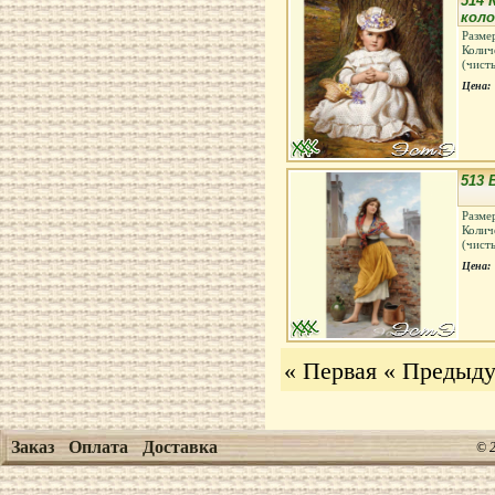
514 
кол
Разме
Колич
(чист
Цена:
513 
Разме
Колич
(чист
Цена:
« Первая
« Предыд
Заказ
Оплата
Доставка
© 