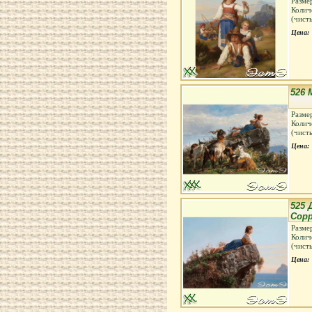
Разме
Колич
(чист
Цена:
526 
Разме
Колич
(чист
Цена:
525 
Сор
Разме
Колич
(чист
Цена: