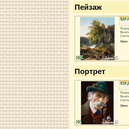
Пейзаж
520 
Разме
Колич
(чист
Цена:
Портрет
519
Разме
Колич
(чист
Цена: