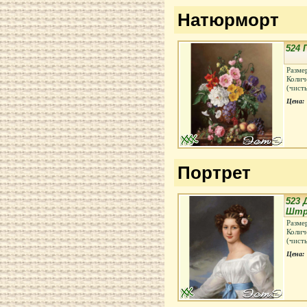
Натюрморт
524
Разме
Колич
(чист
Цена:
Портрет
523 
Штр
Разме
Колич
(чист
Цена: