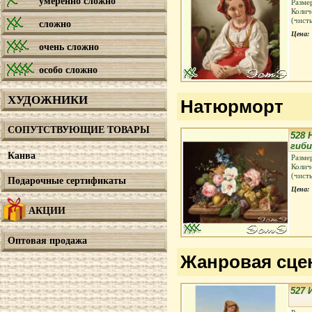
умеренно сложно
Разме
Колич
(чист
сложно
Цена:
очень сложно
особо сложно
ХУДОЖНИКИ
Натюрморт
СОПУТСТВУЮЩИЕ ТОВАРЫ
528
гиб
Канва
Разме
Колич
(чист
Подарочные сертификаты
Цена:
АКЦИИ
Оптовая продажа
Жанровая сце
527 