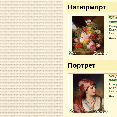
Натюрморт
522 
гро
Разме
Колич
(чист
Цена:
Портрет
521 
пла
Разме
Колич
(чист
Цена: