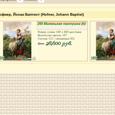
офнер, Йохан Баптист (Hofner, Johann Baptist)
255 Маленькая пастушка (б)
Размер схемы:
440
х
600
крестиков
Количество цветов:
197
(чистых
112
/ смешанных
85
)
28,600 руб.
Цена: