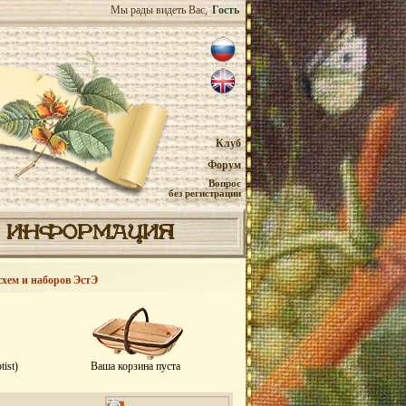
Мы рады видеть Вас,
Гость
Клуб
Форум
Вопрос
без регистрации
ИНФОРМАЦИЯ
схем и наборов ЭстЭ
ist)
Ваша корзина пуста