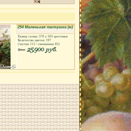
254 Маленькая пастушка (м)
Размер схемы:
370
х
505
крестиков
Количество цветов:
197
(чистых
112
/ смешанных
85
)
25,900 руб.
Цена: