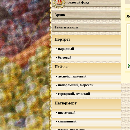
Золотой фонд
Архив
Х
Темы и жанры
Портрет
парадный
бытовой
Пейзаж
лесной, парковый
панорамный, морской
городской, сельский
Натюрморт
цветочный
смешанный