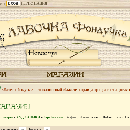
ить
РЕГИСТРАЦИЯ
Новости
ГИ
МАГАЗИН
«Лавочка Фондучка» —
эксклюзивный обладатель прав
распространения и продаж
МАГАЗИН
е товары
»
ХУДОЖНИКИ
»
Зарубежные
» Хофнер, Йохан Баптист (Hofner, Johann Bapt
Сортировать:
Показать: