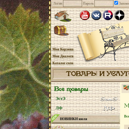
Логин
Пароль
Запомн
Моя Корзина
Мои Диалоги
Каталог схем
ТОВАРЫ И УСЛУ
Все товары
ЭстЭ
ЛФ
Вс
НОВИНКИ июля