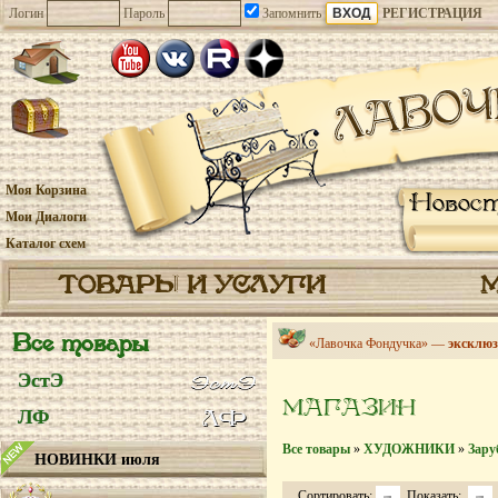
Логин
Пароль
Запомнить
РЕГИСТРАЦИЯ
Моя Корзина
Новос
Мои Диалоги
Каталог схем
ТОВАРЫ И УСЛУГИ
Все товары
«Лавочка Фондучка» —
эксклюз
ЭстЭ
МАГАЗИН
ЛФ
Все товары
»
ХУДОЖНИКИ
»
Зару
НОВИНКИ июля
Сортировать:
Показать: