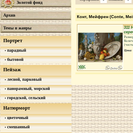
Золотой фонд
Архив
Конт, Мейфрен (Conte, Meif
311
Темы и жанры
сере
Разме
Портрет
Колич
(чист
парадный
Цена:
бытовой
Пейзаж
лесной, парковый
панорамный, морской
городской, сельский
Натюрморт
цветочный
смешанный