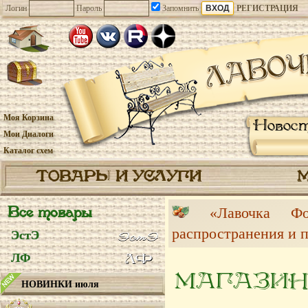
Логин
Пароль
Запомнить
РЕГИСТРАЦИЯ
Моя Корзина
Новос
Мои Диалоги
Каталог схем
ТОВАРЫ И УСЛУГИ
Все товары
«Лавочка 
распространения и 
ЭстЭ
ЛФ
МАГАЗИН
НОВИНКИ июля