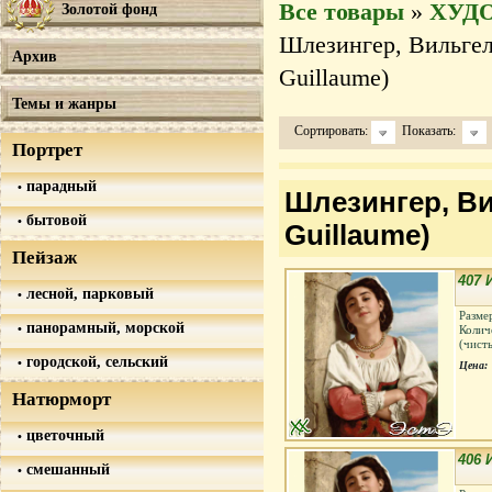
Все товары
»
ХУД
Золотой фонд
Шлезингер, Вильгель
Архив
Guillaume)
Темы и жанры
Сортировать:
Показать:
Портрет
парадный
Шлезингер, Ви
бытовой
Guillaume)
Пейзаж
407 
лесной, парковый
Разме
панорамный, морской
Колич
(чист
городской, сельский
Цена:
Натюрморт
цветочный
406 
смешанный