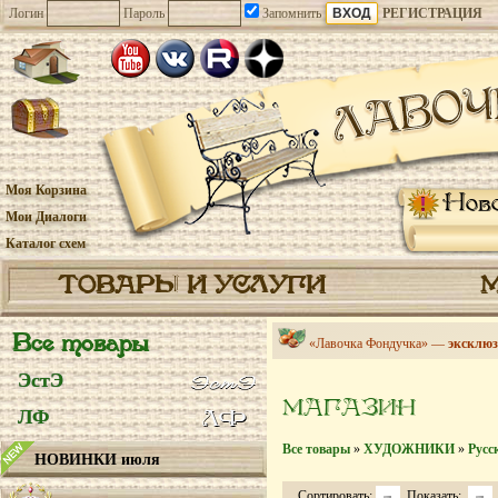
Логин
Пароль
Запомнить
РЕГИСТРАЦИЯ
Моя Корзина
Нов
Мои Диалоги
Каталог схем
ТОВАРЫ И УСЛУГИ
Все товары
«Лавочка Фондучка» —
эксклюз
ЭстЭ
МАГАЗИН
ЛФ
Все товары
»
ХУДОЖНИКИ
»
Русс
НОВИНКИ июля
Сортировать:
Показать: