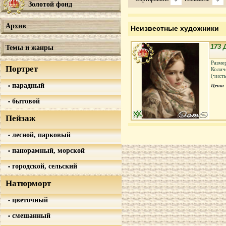
Золотой фонд
Архив
Неизвестные художники
173 
Темы и жанры
Разме
Портрет
Колич
(чист
парадный
Цена:
бытовой
Пейзаж
лесной, парковый
панорамный, морской
городской, сельский
Натюрморт
цветочный
смешанный