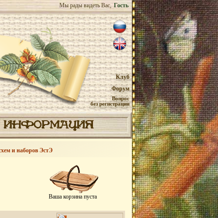
Мы рады видеть Вас,
Гость
Клуб
Форум
Вопрос
без регистрации
ИНФОРМАЦИЯ
схем и наборов ЭстЭ
Ваша корзина пуста