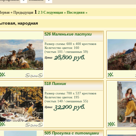
1
Первая
« Предыдущая
2
3
Следующая »
Последняя »
ытовая, народная
526 Маленькие пастухи
Размер схемы:
600
х
400
крестиков
Количество цветов:
160
(чистых
101
/ смешанных
59
)
28,800 руб.
Цена:
518 Пикник
Размер схемы:
700
х
537
крестиков
Количество цветов:
195
(чистых
140
/ смешанных
55
)
32,200 руб.
Цена:
505 Прогулка с питомцами