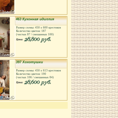
463 Кухонная идиллия
Размер схемы:
450
х
600
крестиков
Количество цветов:
187
(чистых
87
/ смешанных
100
)
28,800 руб.
Цена:
397 Хохотушки
Размер схемы:
450
х
613
крестиков
Количество цветов:
190
(чистых
106
/ смешанных
84
)
28,600 руб.
Цена: