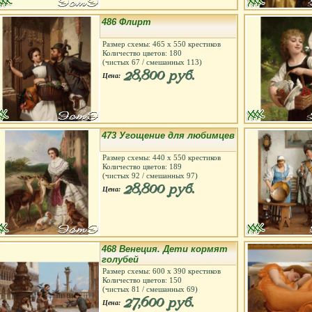
486 Флирт
Размер схемы:
465
х
550
крестиков
Количество цветов:
180
(чистых
67
/ смешанных
113
)
28,800 руб.
Цена:
473 Угощение для любимцев
Размер схемы:
440
х
550
крестиков
Количество цветов:
189
(чистых
92
/ смешанных
97
)
28,800 руб.
Цена:
468 Венеция. Дети кормят
голубей
Размер схемы:
600
х
390
крестиков
Количество цветов:
150
(чистых
81
/ смешанных
69
)
27,600 руб.
Цена: