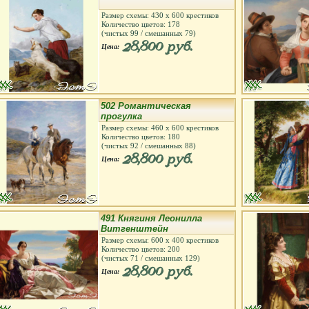
Размер схемы:
430
х
600
крестиков
Количество цветов:
178
(чистых
99
/ смешанных
79
)
28,800 руб.
Цена:
502 Романтическая
прогулка
Размер схемы:
460
х
600
крестиков
Количество цветов:
180
(чистых
92
/ смешанных
88
)
28,800 руб.
Цена:
491 Княгиня Леонилла
Витгенштейн
Размер схемы:
600
х
400
крестиков
Количество цветов:
200
(чистых
71
/ смешанных
129
)
28,800 руб.
Цена: