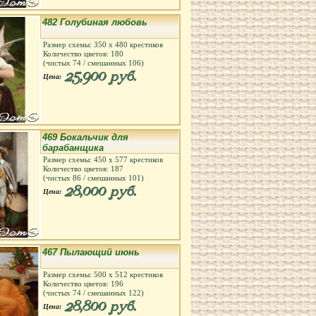
482 Голубиная любовь
Размер схемы:
350
х
480
крестиков
Количество цветов:
180
(чистых
74
/ смешанных
106
)
25,900 руб.
Цена:
469 Бокальчик для
барабанщика
Размер схемы:
450
х
577
крестиков
Количество цветов:
187
(чистых
86
/ смешанных
101
)
28,000 руб.
Цена:
467 Пылающий июнь
Размер схемы:
500
х
512
крестиков
Количество цветов:
196
(чистых
74
/ смешанных
122
)
28,800 руб.
Цена: