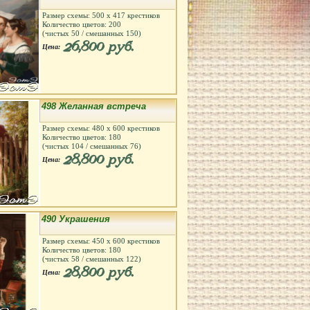
Размер схемы:
500
х
417
крестиков
Количество цветов:
200
(чистых
50
/ смешанных
150
)
26,800 руб.
Цена:
498 Желанная встреча
Размер схемы:
480
х
600
крестиков
Количество цветов:
180
(чистых
104
/ смешанных
76
)
28,800 руб.
Цена:
490 Украшения
Размер схемы:
450
х
600
крестиков
Количество цветов:
180
(чистых
58
/ смешанных
122
)
28,800 руб.
Цена: