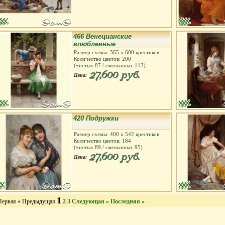
466 Венецианские
влюбленные
Размер схемы:
365
х
600
крестиков
Количество цветов:
200
(чистых
87
/ смешанных
113
)
27,600 руб.
Цена:
420 Подружки
Размер схемы:
400
х
542
крестиков
Количество цветов:
184
(чистых
89
/ смешанных
95
)
27,600 руб.
Цена:
1
Первая
« Предыдущая
2
3
Следующая »
Последняя »