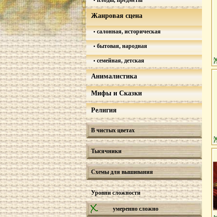
плоды, предметы
Жанровая сцена
салонная, историческая
бытовая, народная
семейная, детская
Анималистика
Мифы и Сказки
Религия
В чистых цветах
Тысячники
Схемы для вышивания
Уровни сложности
умеренно сложно