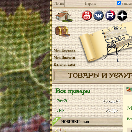
Логин
Пароль
Запомн
Моя Корзина
Мои Диалоги
Каталог схем
ТОВАРЫ И УСЛУ
Все товары
ЭстЭ
ЛФ
Вс
НОВИНКИ июля