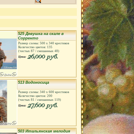
525 Девушка на скале в
Сорренто
Размер схемы:
500
х
340
крестиков
Количество цветов:
135
(чистых
87
/ смешанных
48
)
26,000 руб.
Цена:
513 Водоносица
Размер схемы:
340
х
600
крестиков
Количество цветов:
200
(чистых
81
/ смешанных
119
)
27,600 руб.
Цена:
503 Итальянская мелодия