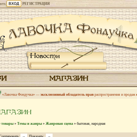
ить
РЕГИСТРАЦИЯ
Новости
ГИ
МАГАЗИН
«Лавочка Фондучка» —
эксклюзивный обладатель прав
распространения и продаж
МАГАЗИН
е товары
»
Темы и жанры
»
Жанровая сцена
» бытовая, народная
Сортировать:
Показать: