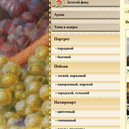
Золотой фонд
« 
Архив
б
Темы и жанры
Портрет
парадный
бытовой
Пейзаж
лесной, парковый
панорамный, морской
городской, сельский
Натюрморт
цветочный
смешанный