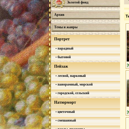
Золотой фонд
Архив
Т
Темы и жанры
Портрет
парадный
бытовой
Пейзаж
лесной, парковый
панорамный, морской
городской, сельский
Натюрморт
цветочный
смешанный