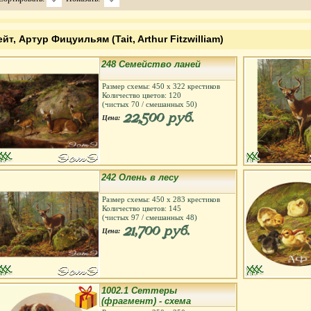
ейт, Артур Фицуильям (Tait, Arthur Fitzwilliam)
248 Семейство ланей
Размер схемы:
450
х
322
крестиков
Количество цветов:
120
(чистых
70
/ смешанных
50
)
22,500 руб.
Цена:
242 Олень в лесу
Размер схемы:
450
х
283
крестиков
Количество цветов:
145
(чистых
97
/ смешанных
48
)
21,700 руб.
Цена:
1002.1 Сеттеры
(фрагмент) - схема