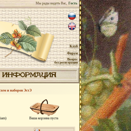
Мы рады видеть Вас,
Гость
Клуб
Форум
Вопрос
без регистрации
ИНФОРМАЦИЯ
схем и наборов ЭстЭ
liam)
Ваша корзина пуста