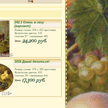
242.1 Олень в лесу
(вариант)
Размер схемы:
350
х
452
крестиков
Количество цветов:
145
(чистых
97
/ смешанных
48
)
24,200 руб.
Цена:
1016 Давай делиться!
Размер схемы:
370
х
300
крестиков
Количество цветов:
103
(чистых
39
/ смешанных
64
)
17,300 руб.
Цена: