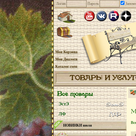
Логин
Пароль
Запомн
Моя Корзина
Мои Диалоги
Каталог схем
ТОВАРЫ И УСЛУ
Все товары
ЭстЭ
ЛФ
Вс
НОВИНКИ июля