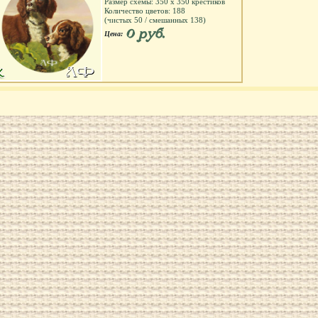
Размер схемы:
350
х
350
крестиков
Количество цветов:
188
(чистых
50
/ смешанных
138
)
0 руб.
Цена: