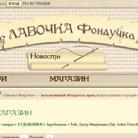
ить
РЕГИСТРАЦИЯ
Новости
ГИ
МАГАЗИН
«Лавочка Фондучка» —
эксклюзивный обладатель прав
распространения и продаж
МАГАЗИН
е товары
»
ХУДОЖНИКИ
»
Зарубежные
» Тейт, Артур Фицуильям (Tait, Arthur Fitzwil
Сортировать:
Показать: