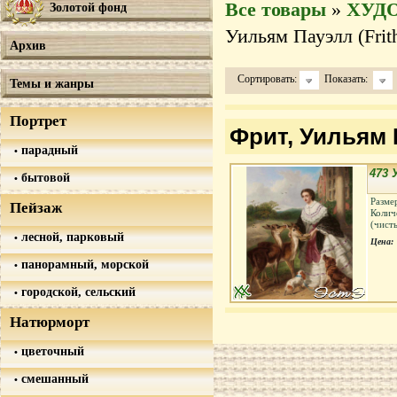
Все товары
»
ХУД
Золотой фонд
Уильям Пауэлл (Frith
Архив
Сортировать:
Показать:
Темы и жанры
Портрет
Фрит, Уильям П
парадный
473 
бытовой
Разме
Пейзаж
Колич
(чист
лесной, парковый
Цена:
панорамный, морской
городской, сельский
Натюрморт
цветочный
смешанный