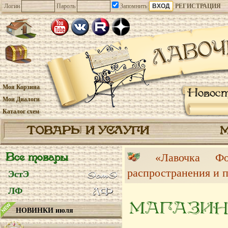
Логин
Пароль
Запомнить
РЕГИСТРАЦИЯ
Моя Корзина
Новос
Мои Диалоги
Каталог схем
ТОВАРЫ И УСЛУГИ
Все товары
«Лавочка 
распространения и 
ЭстЭ
ЛФ
МАГАЗИН
НОВИНКИ июля