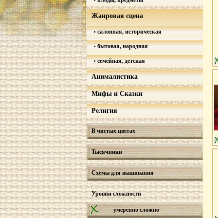
плоды, предметы
Жанровая сцена
салонная, историческая
бытовая, народная
семейная, детская
Анималистика
Мифы и Сказки
Религия
В чистых цветах
Тысячники
Схемы для вышивания
Уровни сложности
умеренно сложно