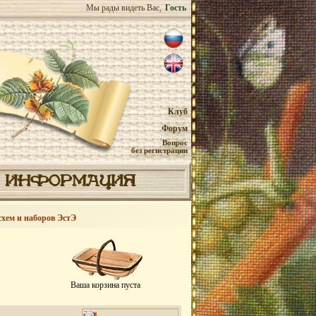
Мы рады видеть Вас,
Гость
Клуб
Форум
Вопрос
без регистрации
ИНФОРМАЦИЯ
схем и наборов ЭстЭ
Ваша корзина пуста