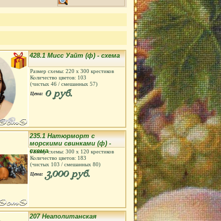
428.1 Мисс Уайт (ф) - схема
Размер схемы:
220
х
300
крестиков
Количество цветов:
103
(чистых
46
/ смешанных
57
)
0 руб.
Цена:
235.1 Натюрморт с
морскими свинками (ф) -
схема
Размер схемы:
300
х
120
крестиков
Количество цветов:
183
(чистых
103
/ смешанных
80
)
3,000 руб.
Цена:
207 Неаполитанская