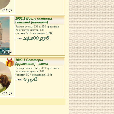
1006.1 Возле острова
Готланд (вариант)
Размер схемы:
339
х
450
крестиков
Количество цветов:
189
(чистых
50
/ смешанных
139
)
24,200 руб.
Цена:
1002.1 Сеттеры
(фрагмент) - схема
Размер схемы:
350
х
350
крестиков
Количество цветов:
188
(чистых
50
/ смешанных
138
)
0 руб.
Цена: