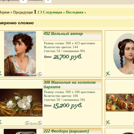
1
Первая
« Предыдущая
2
3
Следующая »
Последняя »
меренно сложно
452 Вольный ветер
Размер схемы:
300
х
423
крестиков
Количество цветов:
144
(чистых
54
/ смешанных
90
)
21,700 руб.
Цена:
308 Магнолия на золотом
бархате
Размер схемы:
300
х
186
крестиков
Количество цветов:
106
(чистых
50
/ смешанных
56
)
15,200 руб.
Цена:
222 Феодора (вариант)