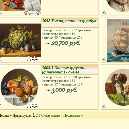
1042 Тыква, сливы и фундук
Размер схемы:
350
х
272
крестиков
Количество цветов:
110
(чистых
83
/ смешанных
27
)
20,700 руб.
Цена:
1003.1 Спелые фрукты
(фрагмент) - схема
Размер схемы:
350
х
350
крестиков
Количество цветов:
181
(чистых
57
/ смешанных
124
)
3,000 руб.
Цена:
1
Первая
« Предыдущая
2
3
Следующая »
Последняя »