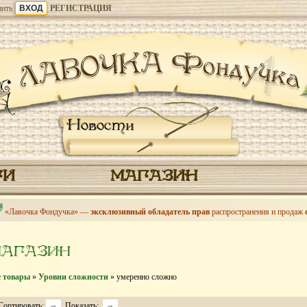
ить
РЕГИСТРАЦИЯ
Новости
ГИ
МАГАЗИН
«Лавочка Фондучка» —
эксклюзивный обладатель прав
распространения и продаж
МАГАЗИН
е товары
»
Уровни сложности
» умеренно сложно
Сортировать:
Показать: