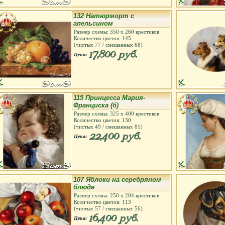
132 Натюрморт с
апельсином
Размер схемы:
350
х
260
крестиков
Количество цветов:
145
(чистых
77
/ смешанных
68
)
17,800 руб.
Цена:
115 Принцесса Мария-
Франциска (б)
Размер схемы:
325
х
400
крестиков
Количество цветов:
130
(чистых
49
/ смешанных
81
)
22,400 руб.
Цена:
107 Яблоки на серебряном
блюде
Размер схемы:
250
х
204
крестиков
Количество цветов:
113
(чистых
57
/ смешанных
56
)
16,400 руб.
Цена: