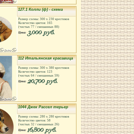
127.1 Колли (ф) - схема
Размер схемы:
300
х
230
крестиков
Количество цветов:
165
(чистых
77
/ смешанных
88
)
3,000 руб.
Цена:
112 Итальянская красавица
Размер схемы:
300
х
380
крестиков
Количество цветов:
123
(чистых
64
/ смешанных
59
)
20,700 руб.
Цена:
1044 Джек Рассел терьер
Размер схемы:
280
х
280
крестиков
Количество цветов:
58
(чистых
32
/ смешанных
26
)
16,800 руб.
Цена: