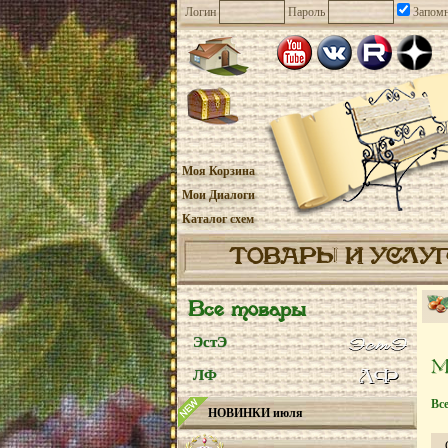
Логин
Пароль
Запомн
Моя Корзина
Мои Диалоги
Каталог схем
ТОВАРЫ И УСЛУ
Все товары
ЭстЭ
ЛФ
Вс
НОВИНКИ июля