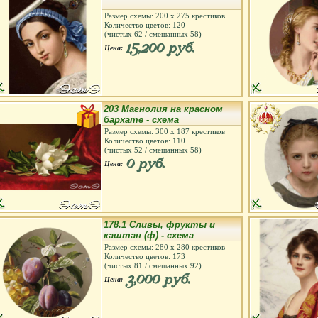
Размер схемы:
200
х
275
крестиков
Количество цветов:
120
(чистых
62
/ смешанных
58
)
15,200 руб.
Цена:
203 Магнолия на красном
бархате - cхема
Размер схемы:
300
х
187
крестиков
Количество цветов:
110
(чистых
52
/ смешанных
58
)
0 руб.
Цена:
178.1 Сливы, фрукты и
каштан (ф) - схема
Размер схемы:
280
х
280
крестиков
Количество цветов:
173
(чистых
81
/ смешанных
92
)
3,000 руб.
Цена: