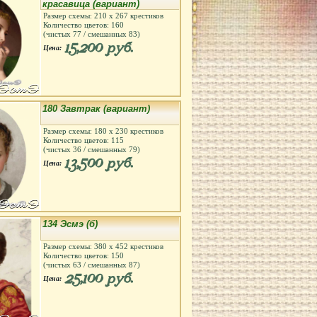
красавица (вариант)
Размер схемы:
210
х
267
крестиков
Количество цветов:
160
(чистых
77
/ смешанных
83
)
15,200 руб.
Цена:
180 Завтрак (вариант)
Размер схемы:
180
х
230
крестиков
Количество цветов:
115
(чистых
36
/ смешанных
79
)
13,500 руб.
Цена:
134 Эсмэ (б)
Размер схемы:
380
х
452
крестиков
Количество цветов:
150
(чистых
63
/ смешанных
87
)
25,100 руб.
Цена: