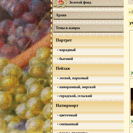
Золотой фонд
« 
Архив
у
Темы и жанры
Портрет
парадный
бытовой
Пейзаж
лесной, парковый
панорамный, морской
городской, сельский
Натюрморт
цветочный
смешанный