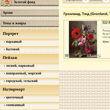
Золотой фонд
Архив
Гронланд, Тюд (Gronland,
512 
Темы и жанры
Разме
Портрет
Колич
(чист
парадный
Цена:
бытовой
Пейзаж
лесной, парковый
панорамный, морской
городской, сельский
Натюрморт
цветочный
смешанный