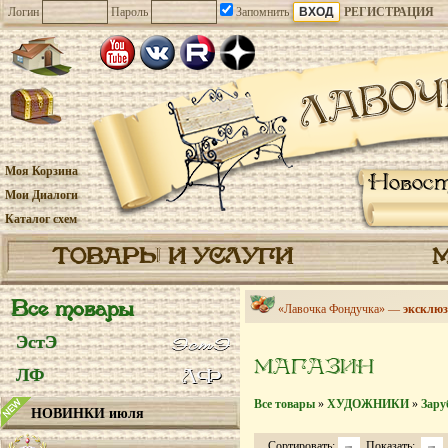
Логин
Пароль
Запомнить
РЕГИСТРАЦИЯ
Моя Корзина
Новос
Мои Диалоги
Каталог схем
ТОВАРЫ И УСЛУГИ
Все товары
«Лавочка Фондучка» —
эксклюз
ЭстЭ
МАГАЗИН
ЛФ
Все товары
»
ХУДОЖНИКИ
»
Зару
НОВИНКИ июля
Сортировать:
Показать: