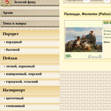
Золотой фонд
Архив
Палицци, Филиппо (Palizzi,
526 
Темы и жанры
Разме
Портрет
Колич
(чист
парадный
Цена:
бытовой
Пейзаж
лесной, парковый
панорамный, морской
городской, сельский
Натюрморт
цветочный
смешанный