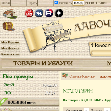
Логин
Пароль
Запомнить
РЕГИСТРАЦИЯ
Моя Корзина
Новос
Мои Диалоги
Каталог схем
ТОВАРЫ И УСЛУГИ
Все товары
«Лавочка Фондучка» —
эксклюз
ЭстЭ
МАГАЗИН
ЛФ
Все товары
»
ХУДОЖНИКИ
»
Зару
НОВИНКИ июля
Сортировать:
Показать: