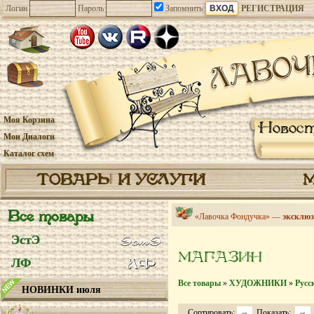
Логин
Пароль
Запомнить
РЕГИСТРАЦИЯ
Моя Корзина
Новос
Мои Диалоги
Каталог схем
ТОВАРЫ И УСЛУГИ
Все товары
«Лавочка Фондучка» —
эксклюз
ЭстЭ
МАГАЗИН
ЛФ
Все товары
»
ХУДОЖНИКИ
»
Русс
НОВИНКИ июля
Сортировать:
Показать: