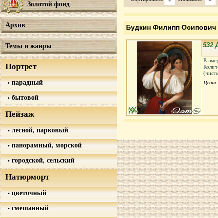
Золотой фонд
Архив
Будкин Филипп Осипович
532 
Темы и жанры
Разме
Портрет
Колич
(чист
парадный
Цена:
бытовой
Пейзаж
лесной, парковый
панорамный, морской
городской, сельский
Натюрморт
цветочный
смешанный