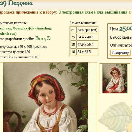
29 Пеппина
продаже приложение к набору:
Электронная схема для вышивания с 
 мотивам картины
Размер вышивки:
25,0
ерлинг, Фридрих фон (Amerling,
Цена
ct
размеры (см)
edrich von)
25
34.4 x 40.5
ЭстЭ
Выбор канвы
ор разработки дизайна
18
47.9 x 56.4
Оптимизато
змер схемы:
340
х
400
крестиков
ичество цветов:
180
16
54 x 63.5
истых
80
/ смешанных
100
)