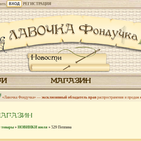
ить
РЕГИСТРАЦИЯ
Новости
ГИ
МАГАЗИН
«Лавочка Фондучка» —
эксклюзивный обладатель прав
распространения и продаж
МАГАЗИН
е товары
»
НОВИНКИ июля
» 529 Пеппина