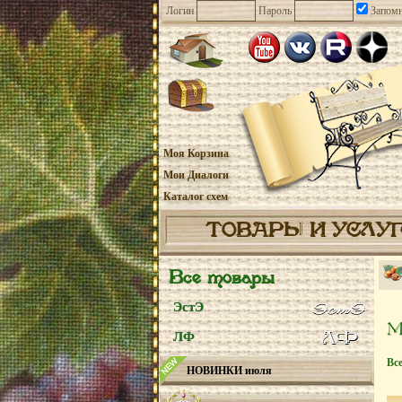
Логин
Пароль
Запомн
Моя Корзина
Мои Диалоги
Каталог схем
ТОВАРЫ И УСЛУ
Все товары
ЭстЭ
ЛФ
Вс
НОВИНКИ июля