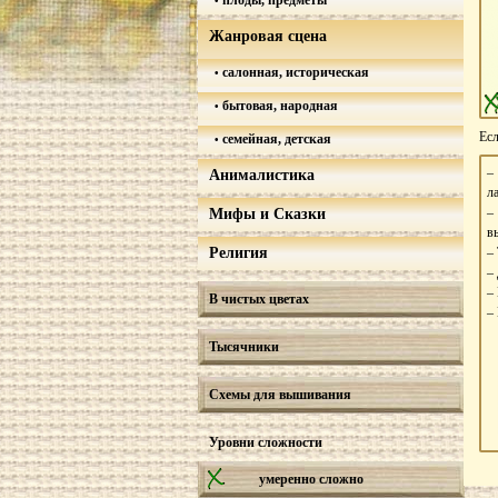
плоды, предметы
Жанровая сцена
салонная, историческая
бытовая, народная
Есл
семейная, детская
Анималистика
л
–
Мифы и Сказки
в
Религия
–
–
–
В чистых цветах
–
Тысячники
Схемы для вышивания
Уровни сложности
умеренно сложно