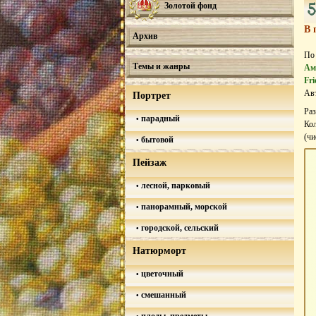
5
Золотой фонд
В 
Архив
По
Темы и жанры
Ам
Fri
Авт
Портрет
Ра
парадный
Кол
(ч
бытовой
Пейзаж
лесной, парковый
панорамный, морской
городской, сельский
Натюрморт
цветочный
смешанный