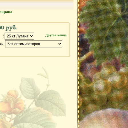
экрана
00 руб.
Другая канва
 :
ры: