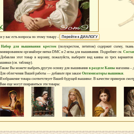
и у вас есть вопросы по этому товару -
Перейти к ДИАЛОГУ
–
Набор для вышивания крестом
(полукрестом, петитом) содержит схему, ткан
аминированном органайзере нитки DMC и 2 иглы для вышивания. Подробнее см.
Соста
 Добавляя этот товар в корзину, пожалуйста, выберите вид канвы из трех вариантов
ышивки (см. таблицу).
 Также Вы можете выбрать другую основу для вышивания
в разделе Канва
магазина – д
 Для облегчения Вашей работы — добавьте при заказе
Оптимизаторы вышивки
.
 Изображение товара соответствует Вашей будущей вышивке. В качестве примеров смо
 Вам еще могут понравиться эти товары: