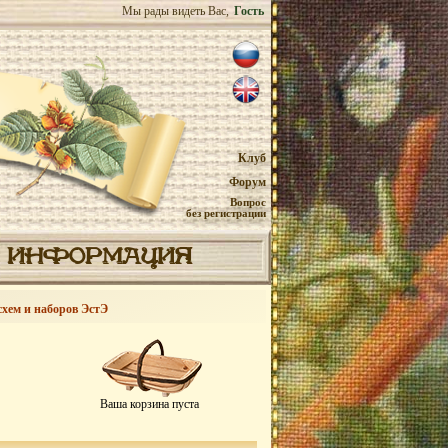
Мы рады видеть Вас,
Гость
Клуб
Форум
Вопрос
без регистрации
ИНФОРМАЦИЯ
схем и наборов ЭстЭ
Ваша корзина пуста