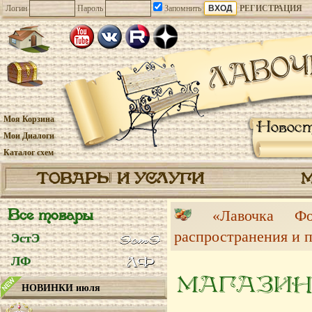
Логин
Пароль
Запомнить
РЕГИСТРАЦИЯ
Моя Корзина
Новос
Мои Диалоги
Каталог схем
ТОВАРЫ И УСЛУГИ
Все товары
«Лавочка 
распространения и 
ЭстЭ
ЛФ
МАГАЗИН
НОВИНКИ июля