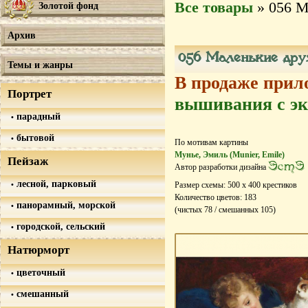
Все товары
» 056 М
Золотой фонд
Архив
056 Маленькие дру
Темы и жанры
В продаже прил
Портрет
вышивания с эк
парадный
бытовой
По мотивам картины
Мунье, Эмиль (Munier, Emile)
Пейзаж
ЭстЭ
Автор разработки дизайна
лесной, парковый
Размер схемы:
500
х
400
крестиков
Количество цветов:
183
панорамный, морской
(чистых
78
/ смешанных
105
)
городской, сельский
Натюрморт
цветочный
смешанный