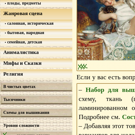
плоды, предметы
Жанровая сцена
салонная, историческая
бытовая, народная
семейная, детская
Анималистика
Мифы и Сказки
Религия
Если у вас есть воп
В чистых цветах
–
Набор для выш
схему, ткань 
Тысячники
ламинированном 
Схемы для вышивания
Подробнее см.
Сос
– Добавляя этот то
Уровни сложности
вариантов для жела