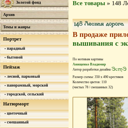
Все товары
» 148 Л
Золотой фонд
Архив
148 Лесная дорога
Темы и жанры
В продаже прил
Портрет
вышивания с эк
парадный
бытовой
По мотивам картины
Анищенко Владимир
Пейзаж
ЭстЭ
Автор разработки дизайна
лесной, парковый
Размер схемы:
350
х
490
крестиков
Количество цветов:
110
панорамный, морской
(чистых
78
/ смешанных
32
)
городской, сельский
Натюрморт
цветочный
смешанный