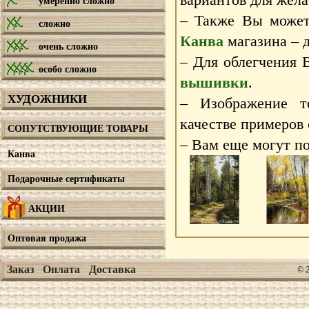
умеренно сложно
– Также Вы может
сложно
Канва
магазина – д
очень сложно
– Для облегчения 
особо сложно
вышивки
.
ХУДОЖНИКИ
– Изображение т
качестве примеров
СОПУТСТВУЮЩИЕ ТОВАРЫ
– Вам еще могут по
Канва
Подарочные сертификаты
АКЦИИ
Оптовая продажа
Заказ
Оплата
Доставка
© 