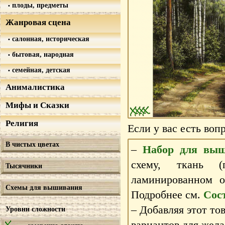
плоды, предметы
Жанровая сцена
салонная, историческая
бытовая, народная
семейная, детская
Анималистика
Мифы и Сказки
Религия
Если у вас есть воп
В чистых цветах
–
Набор для выш
схему, ткань 
Тысячники
ламинированном 
Схемы для вышивания
Подробнее см.
Сос
– Добавляя этот то
Уровни сложности
вариантов для жела