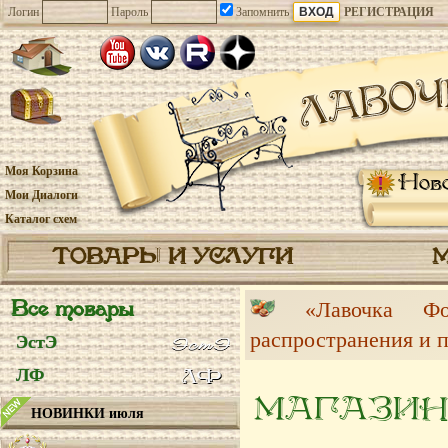
Логин
Пароль
Запомнить
РЕГИСТРАЦИЯ
Моя Корзина
Нов
Мои Диалоги
Каталог схем
ТОВАРЫ И УСЛУГИ
Все товары
«Лавочка 
распространения и 
ЭстЭ
ЛФ
МАГАЗИН
НОВИНКИ июля