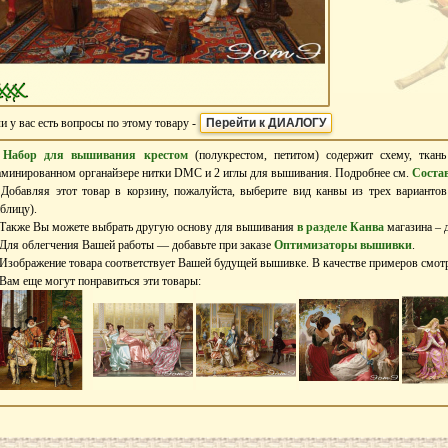
и у вас есть вопросы по этому товару -
Перейти к ДИАЛОГУ
–
Набор для вышивания крестом
(полукрестом, петитом) содержит схему, ткан
аминированном органайзере нитки DMC и 2 иглы для вышивания. Подробнее см.
Соста
 Добавляя этот товар в корзину, пожалуйста, выберите вид канвы из трех варианто
аблицу).
 Также Вы можете выбрать другую основу для вышивания
в разделе Канва
магазина – д
 Для облегчения Вашей работы — добавьте при заказе
Оптимизаторы вышивки
.
 Изображение товара соответствует Вашей будущей вышивке. В качестве примеров смо
 Вам еще могут понравиться эти товары: