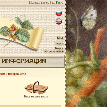
Мы рады видеть Вас,
Гость
Клуб
Форум
Вопрос
без регистрации
ИНФОРМАЦИЯ
схем и наборов ЭстЭ
Ваша корзина пуста