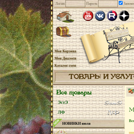
Логин
Пароль
Запомн
Моя Корзина
Мои Диалоги
Каталог схем
ТОВАРЫ И УСЛУ
Все товары
ЭстЭ
ЛФ
Вс
НОВИНКИ июля