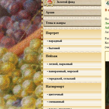
Золотой фонд
В 
Архив
По
Темы и жанры
Ле
Ad
Авт
Портрет
Ра
парадный
Кол
(ч
бытовой
Пейзаж
лесной, парковый
панорамный, морской
городской, сельский
Натюрморт
цветочный
смешанный