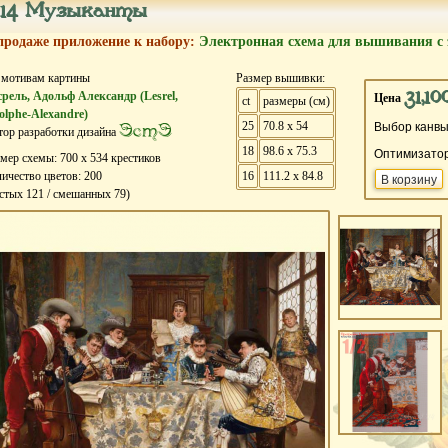
414 Музыканты
продаже приложение к набору:
Электронная схема для вышивания с 
 мотивам картины
Размер вышивки:
31,10
срель, Адольф Александр (Lesrel,
Цена
ct
размеры (см)
olphe-Alexandre)
25
70.8 x 54
ЭстЭ
Выбор канвы
ор разработки дизайна
18
98.6 x 75.3
Оптимизато
змер схемы:
700
х
534
крестиков
ичество цветов:
200
16
111.2 x 84.8
истых
121
/ смешанных
79
)