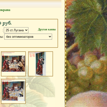
экрана
0 руб.
Другая канва
 :
ры: