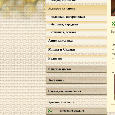
плоды, предметы
Жанровая сцена
салонная, историческая
бытовая, народная
Есл
семейная, детская
Анималистика
л
–
Мифы и Сказки
т
Религия
–
–
–
В чистых цветах
–
Тысячники
Схемы для вышивания
Уровни сложности
умеренно сложно