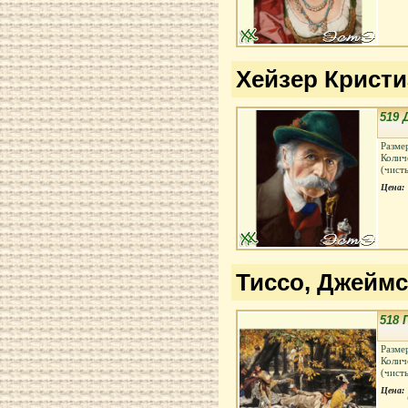
Хейзер Кристиа
519
Разме
Колич
(чист
Цена:
Тиссо, Джеймс 
518 
Разме
Колич
(чист
Цена: