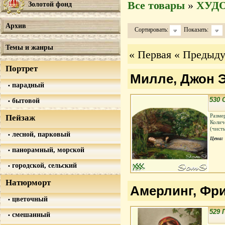
Все товары
»
ХУД
Золотой фонд
Архив
Сортировать:
Показать:
Темы и жанры
« Первая
« Предыд
Портрет
Милле, Джон Эв
парадный
530
бытовой
Разме
Пейзаж
Колич
(чист
лесной, парковый
Цена:
панорамный, морской
городской, сельский
Натюрморт
Амерлинг, Фрид
цветочный
529 
смешанный