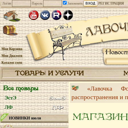
Логин
Пароль
Запомнить
РЕГИСТРАЦИЯ
Моя Корзина
Новос
Мои Диалоги
Каталог схем
ТОВАРЫ И УСЛУГИ
Все товары
«Лавочка 
распространения и 
ЭстЭ
ЛФ
МАГАЗИН
НОВИНКИ июля