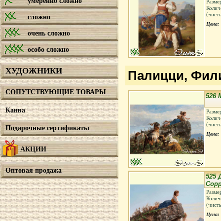
умеренно сложно
Разме
Колич
(чист
сложно
Цена:
очень сложно
особо сложно
ХУДОЖНИКИ
Палицци, Филип
СОПУТСТВУЮЩИЕ ТОВАРЫ
526 
Канва
Разме
Колич
(чист
Подарочные сертификаты
Цена:
АКЦИИ
Оптовая продажа
525 
Сор
Разме
Колич
(чист
Цена: