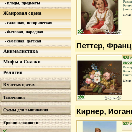
Разме
плоды, предметы
Колич
(чист
Жанровая сцена
Цена:
салонная, историческая
бытовая, народная
семейная, детская
Петтер, Франц 
Анималистика
528
Мифы и Сказки
гиб
Разме
Колич
Религия
(чист
Цена:
В чистых цветах
Тысячники
Кирнер, Иоганн
Схемы для вышивания
Уровни сложности
527 