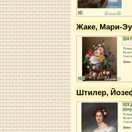
Жаке, Мари-Эу
524
Разме
Колич
(чист
Цена:
Штилер, Йозеф 
523 
Штр
Разме
Колич
(чист
Цена: