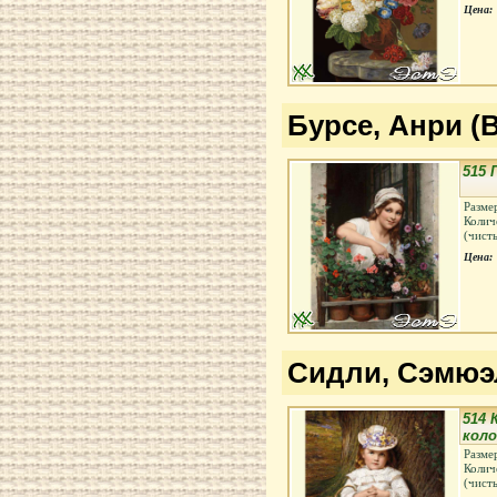
Цена:
Бурсе, Анри (B
515 
Разме
Колич
(чист
Цена:
Сидли, Сэмюэл
514 
кол
Разме
Колич
(чист