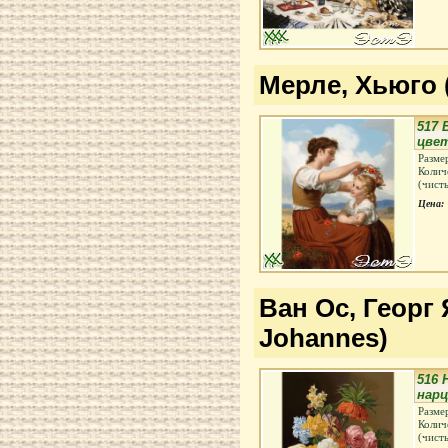
Мерле, Хьюго 
517 
цве
Разме
Колич
(чист
Цена:
Ван Ос, Георг 
Johannes)
516 
нарц
Разме
Колич
(чист