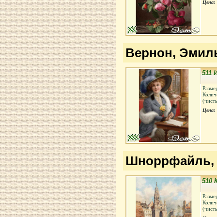
Цена:
Вернон, Эмиль
511 
Разме
Колич
(чист
Цена:
Шноррфайль, Ка
510
Разме
Колич
(чист