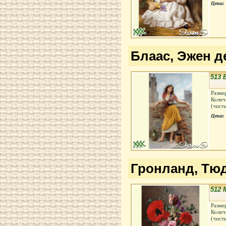
Цена:
Блаас, Эжен де
513 
Разме
Колич
(чист
Цена:
Гронланд, Тюд
512 
Разме
Колич
(чист