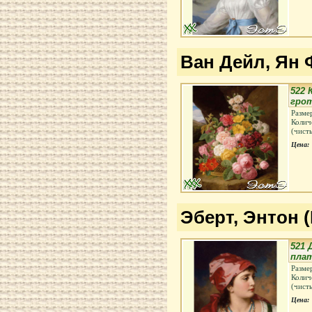
Ван Дейл, Ян Ф
522 
гро
Разме
Колич
(чист
Цена:
Эберт, Энтон (
521 
пла
Разме
Колич
(чист
Цена: