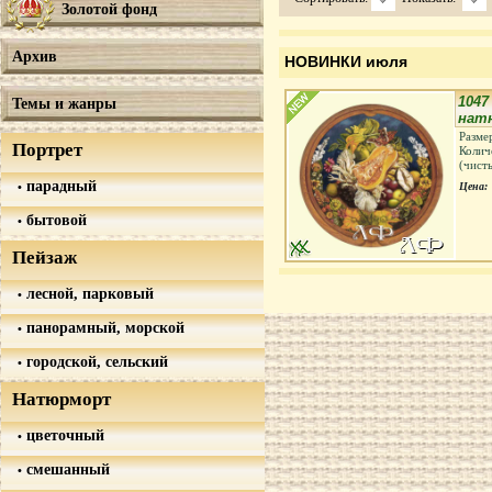
Золотой фонд
Архив
НОВИНКИ июля
1047
Темы и жанры
нат
Разме
Портрет
Колич
(чист
парадный
Цена:
бытовой
Пейзаж
лесной, парковый
панорамный, морской
городской, сельский
Натюрморт
цветочный
смешанный