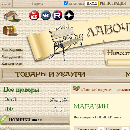
Логин
Пароль
Запомнить
РЕГИСТРАЦИЯ
Моя Корзина
Новос
Мои Диалоги
Каталог схем
ТОВАРЫ И УСЛУГИ
Все товары
«Лавочка Фондучка» —
эксклюз
ЭстЭ
МАГАЗИН
ЛФ
Все товары
» НОВИНКИ июля
НОВИНКИ июля
Сортировать:
Показать: